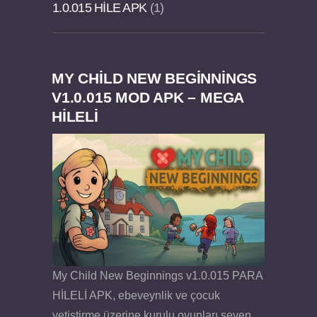
1.0.015 HILE APK
1
MY CHILD NEW BEGINNINGS
Dream Road Multiplayer v1.4.2 PARA HİLELİ
Felix the Reaper v1.25 FULL APK
V1.0.015 MOD APK – MEGA
HİLELİ
APK
My Child New Beginnings v1.0.015 PARA
HİLELİ APK, ebeveynlik ve çocuk
yetiştirme üzerine kurulu oyunları seven