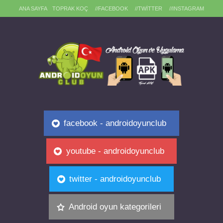
ANA SAYFA
TOPRAK KOÇ
//FACEBOOK
//TWITTER
//INSTAGRAM
facebook - androidoyunclub
youtube - androidoyunclub
twitter - androidoyunclub
Android oyun kategorileri