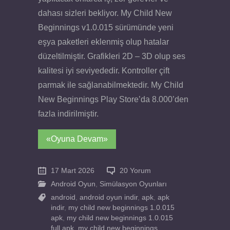
dahası sizleri bekliyor. My Child New
Beginnings v1.0.015 sürümünde yeni
eşya paketleri eklenmiş olup hatalar
düzeltilmiştir. Grafikleri 2D – 3D olup ses
kalitesi iyi seviyededir. Kontroller çift
parmak ile sağlanabilmektedir. My Child
New Beginnings Play Store’da 8.000’den
fazla indirilmiştir.
«Oyuna Devam»
17 Mart 2026
20 Yorum
Android Oyun
,
Simülasyon Oyunları
android
,
android oyun indir
,
apk
,
apk
indir
,
my child new beginnings 1.0.015
apk
,
my child new beginnings 1.0.015
full apk
,
my child new beginnings