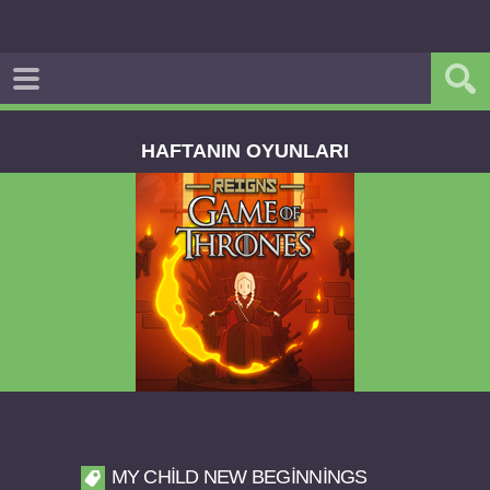
HAFTANIN OYUNLARI
Reigns Game of Thrones v2.0.81 FULL APK
MY CHILD NEW BEGINNINGS