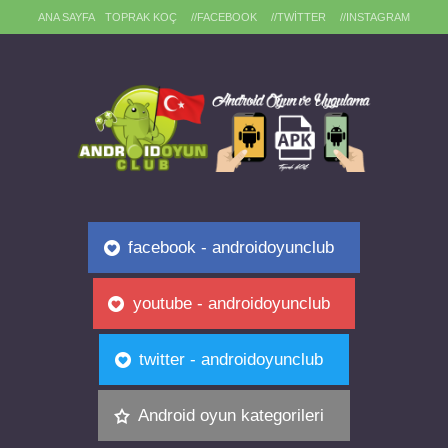
ANA SAYFA
TOPRAK KOÇ
//FACEBOOK
//TWITTER
//INSTAGRAM
facebook - androidoyunclub
youtube - androidoyunclub
twitter - androidoyunclub
Android oyun kategorileri