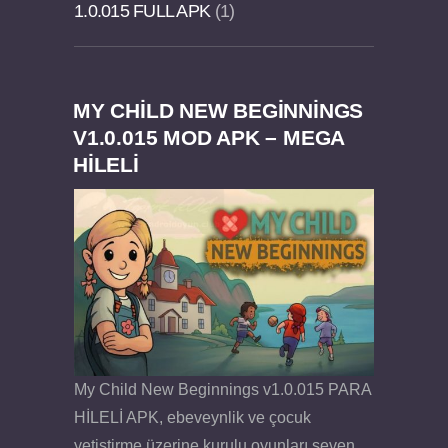
1.0.015 FULL APK
1
MY CHILD NEW BEGINNINGS
Dream Road Multiplayer v1.4.2 PARA HİLELİ
Felix the Reaper v1.25 FULL APK
V1.0.015 MOD APK – MEGA
HİLELİ
APK
My Child New Beginnings v1.0.015 PARA
HİLELİ APK, ebeveynlik ve çocuk
yetiştirme üzerine kurulu oyunları seven