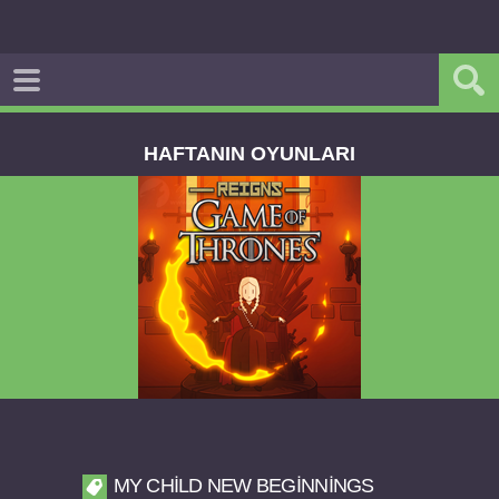
HAFTANIN OYUNLARI
Reigns Game of Thrones v2.0.81 FULL APK
MY CHILD NEW BEGINNINGS