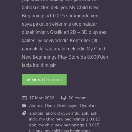
dahası sizleri bekliyor. My Child New
Beginnings v1.0.015 sürümünde yeni
eşya paketleri eklenmiş olup hatalar
düzeltilmiştir. Grafikleri 2D – 3D olup ses
kalitesi iyi seviyededir. Kontroller çift
parmak ile sağlanabilmektedir. My Child
New Beginnings Play Store’da 8.000’den
fazla indirilmiştir.
«Oyuna Devam»
17 Mart 2026
20 Yorum
Android Oyun
,
Simülasyon Oyunları
android
,
android oyun indir
,
apk
,
apk
indir
,
my child new beginnings 1.0.015
apk
,
my child new beginnings 1.0.015
full apk
,
my child new beginnings