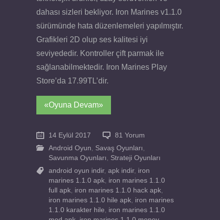
dahası sizleri bekliyor. Iron Marines v1.1.0
sürümünde hata düzenlemeleri yapılmıştır.
Grafikleri 2D olup ses kalitesi iyi
seviyededir. Kontroller çift parmak ile
sağlanabilmektedir. Iron Marines Play
Store’da 17.99TL’dir.
«Oyuna Devam»
14 Eylül 2017
81 Yorum
Android Oyun
,
Savaş Oyunları
,
Savunma Oyunları
,
Strateji Oyunları
android oyun indir
,
apk indir
,
iron
marines 1.1.0 apk
,
iron marines 1.1.0
full apk
,
iron marines 1.1.0 hack apk
,
iron marines 1.1.0 hile apk
,
iron marines
1.1.0 karakter hile
,
iron marines 1.1.0
mod apk
,
iron marines 1.1.0 money