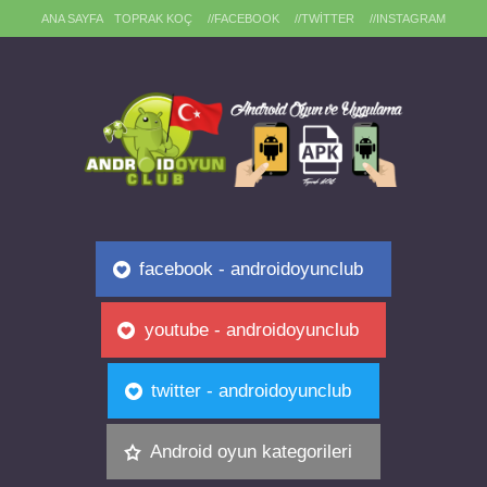
ANA SAYFA
TOPRAK KOÇ
//FACEBOOK
//TWITTER
//INSTAGRAM
facebook - androidoyunclub
youtube - androidoyunclub
twitter - androidoyunclub
Android oyun kategorileri