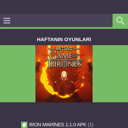
HAFTANIN OYUNLARI
Reigns Game of Thrones v2.0.81 FULL APK
IRON MARINES 1.1.0 APK
1