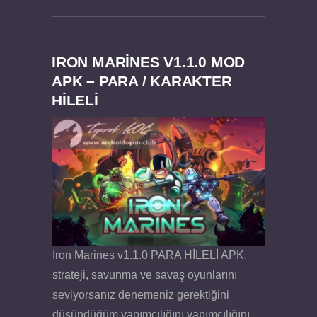
IRON MARINES V1.1.0 MOD
APK – PARA / KARAKTER
Dream Road Multiplayer v1.4.2 PARA HİLELİ
Felix the Reaper v1.25 FULL APK
HİLELİ
APK
Iron Marines v1.1.0 PARA HİLELİ APK,
strateji, savunma ve savaş oyunlarını
seviyorsanız denemeniz gerektiğini
düşündüğüm yapımcılığını yapımcılığını