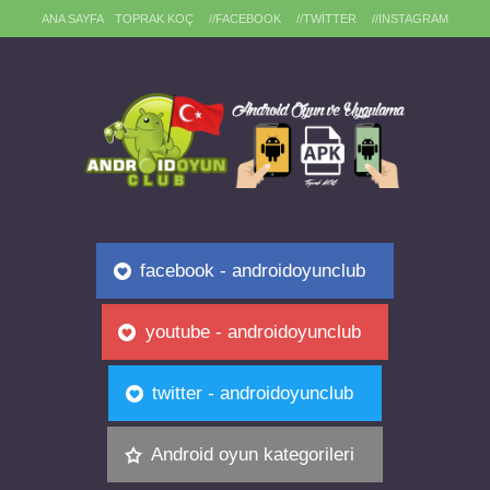
ANA SAYFA
TOPRAK KOÇ
//FACEBOOK
//TWITTER
//INSTAGRAM
facebook - androidoyunclub
youtube - androidoyunclub
twitter - androidoyunclub
Android oyun kategorileri