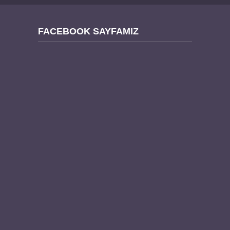
FACEBOOK SAYFAMIZ