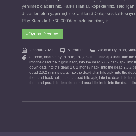
yenilmez olabilirsiniz. Farklı silahlar, köpekleriniz, saldır
düzenlemeleri yapılmıştır. Grafikleri 3D olup ses kalitesi iyi
Play Store’da 1.730.000’den fazla indirilmiştir.
«Oyuna Devam»
20 Aralık 2021
51 Yorum
Aksiyon Oyunları
,
Andr
android
,
android oyun indir
,
apk
,
apk indir
,
hile apk indir
,
into the 
into the dead 2.6.2 gold hack
,
into the dead 2.6.2 hack apk
,
into 
download
,
into the dead 2.6.2 money hack
,
into the dead 2.6.2 p
dead 2.6.2 sınırsız para
,
into the dead altın hile apk
,
into the dea
the dead hack apk
,
into the dead hile apk
,
into the dead hile indir
the dead para hile
,
into the dead para hile indir
,
into the dead sil