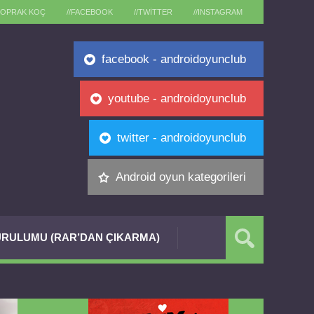
TOPRAK KOÇ
//FACEBOOK
//TWITTER
//INSTAGRAM
facebook - androidoyunclub
youtube - androidoyunclub
twitter - androidoyunclub
Android oyun kategorileri
RULUMU (RAR’DAN ÇIKARMA)