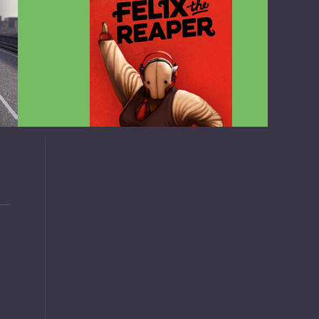
v1.4.2
Felix the Reaper v1.25 FULL APK