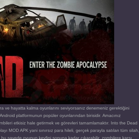
a ve hayatta kalma oyunlarını seviyorsanız denemeniz gerektiğini
droid platformunun popüler oyunlarından birisidir. Amacınız
mbileri etkisiz hale getirmek ve görevleri tamamlamaktır. Into the Dead
yı MOD APK yani sınırsız para hileli, gerçek parayla satılan tüm silah
 bu sayede oyunun keyfini sonuna kadar çıkarabilir, zombilere karşı