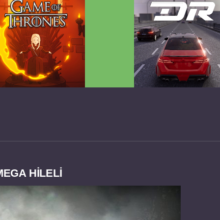
 Game of Thrones v2.0.81
Dream Road Multiplayer 
FULL APK
PARA HİLELİ APK
MEGA HİLELİ