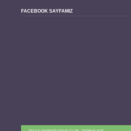
FACEBOOK SAYFAMIZ