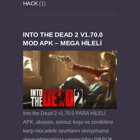
HACK
1
INTO THE DEAD 2 V1.70.0
Dream Road Multiplayer v1.4.2 PARA HİLELİ
Felix the Reaper v1.25 FULL APK
MOD APK – MEGA HİLELİ
APK
Into the Dead 2 v1.70.0 PARA HİLELİ
APK, aksiyon, sonsuz koşu ve zombilere
karşı mücadele oyunlarını seviyorsanız
deneyebileceğiniz yapımcılığını PIKPOK