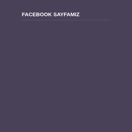
FACEBOOK SAYFAMIZ