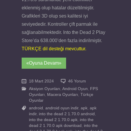
eklenmiş olup hatalar düzeltilmiştir.
Grafikleri 3D olup ses kalitesi iyi
seviyededir. Kontroller çift parmak ile
sağlanabilmektedir. Into the Dead 2 Play
Store’da 638.000’den fazla indirilmiştir.
TÜRKÇE dil desteği mevcuttur.
«Oyuna Devam»
18 Mart 2024
46 Yorum
Aksiyon Oyunları
,
Android Oyun
,
FPS
Oyunları
,
Macera Oyunları
,
Türkçe
Oyunlar
android
,
android oyun indir
,
apk
,
apk
indir
,
into the dead 2 1.70.0 android
,
into the dead 2 1.70.0 apk
,
into the
dead 2 1.70.0 apk download
,
into the