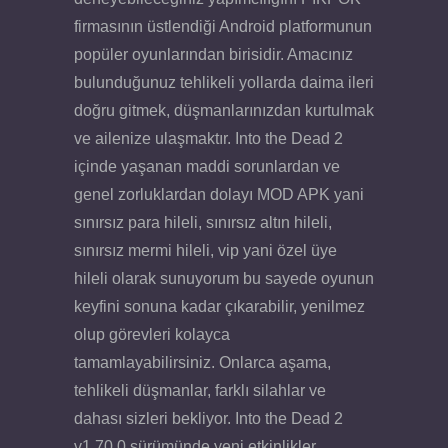
firmasının üstlendiği Android platformunun
popüler oyunlarından birisidir. Amacınız
bulunduğunuz tehlikeli yollarda daima ileri
doğru gitmek, düşmanlarınızdan kurtulmak
ve ailenize ulaşmaktır. Into the Dead 2
içinde yaşanan maddi sorunlardan ve
genel zorluklardan dolayı MOD APK yani
sınırsız para hileli, sınırsız altın hileli,
sınırsız mermi hileli, vip yani özel üye
hileli olarak sunuyorum bu sayede oyunun
keyfini sonuna kadar çıkarabilir, yenilmez
olup görevleri kolayca
tamamlayabilirsiniz. Onlarca aşama,
tehlikeli düşmanlar, farklı silahlar ve
dahası sizleri bekliyor. Into the Dead 2
v1.70.0 sürümünde yeni etkinlikler