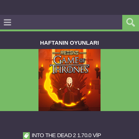
HAFTANIN OYUNLARI
Reigns Game of Thrones v2.0.81 FULL APK
INTO THE DEAD 2 1.70.0 VIP