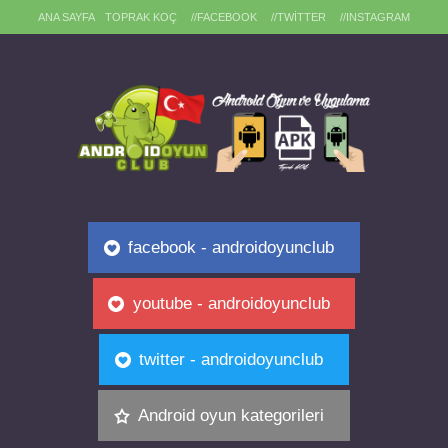
ANA SAYFA
TOPRAK KOÇ
//FACEBOOK
//TWITTER
//INSTAGRAM
facebook - androidoyunclub
youtube - androidoyunclub
twitter - androidoyunclub
Android oyun kategorileri