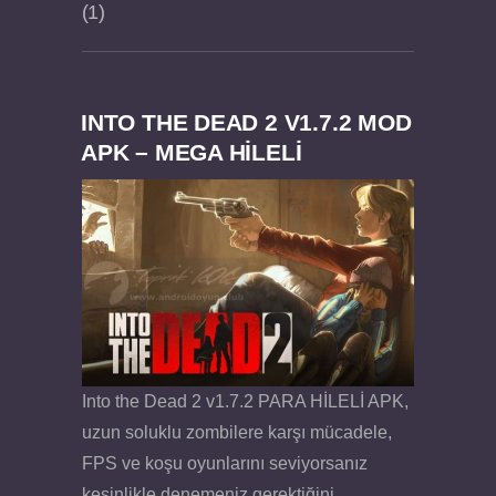
1
INTO THE DEAD 2 V1.7.2 MOD
Dream Road Multiplayer v1.4.2 PARA HİLELİ
Felix the Reaper v1.25 FULL APK
APK – MEGA HİLELİ
APK
Into the Dead 2 v1.7.2 PARA HİLELİ APK,
uzun soluklu zombilere karşı mücadele,
FPS ve koşu oyunlarını seviyorsanız
kesinlikle denemeniz gerektiğini