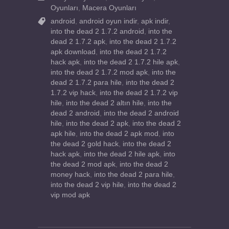
Oyunları
,
Macera Oyunları
android
,
android oyun indir
,
apk indir
,
into the dead 2 1.7.2 android
,
into the
dead 2 1.7.2 apk
,
into the dead 2 1.7.2
apk download
,
into the dead 2 1.7.2
hack apk
,
into the dead 2 1.7.2 hile apk
,
into the dead 2 1.7.2 mod apk
,
into the
dead 2 1.7.2 para hile
,
into the dead 2
1.7.2 vip hack
,
into the dead 2 1.7.2 vip
hile
,
into the dead 2 altın hile
,
into the
dead 2 android
,
into the dead 2 android
hile
,
into the dead 2 apk
,
into the dead 2
apk hile
,
into the dead 2 apk mod
,
into
the dead 2 gold hack
,
into the dead 2
hack apk
,
into the dead 2 hile apk
,
into
the dead 2 mod apk
,
into the dead 2
money hack
,
into the dead 2 para hile
,
into the dead 2 vip hile
,
into the dead 2
vip mod apk