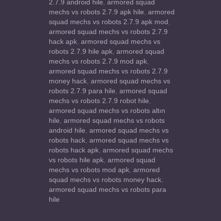
2.7.9 android hile
,
armored squad
mechs vs robots 2.7.9 apk hile
,
armored
squad mechs vs robots 2.7.9 apk mod
,
armored squad mechs vs robots 2.7.9
hack apk
,
armored squad mechs vs
robots 2.7.9 hile apk
,
armored squad
mechs vs robots 2.7.9 mod apk
,
armored squad mechs vs robots 2.7.9
money hack
,
armored squad mechs vs
robots 2.7.9 para hile
,
armored squad
mechs vs robots 2.7.9 robot hile
,
armored squad mechs vs robots altın
hile
,
armored squad mechs vs robots
android hile
,
armored squad mechs vs
robots hack
,
armored squad mechs vs
robots hack apk
,
armored squad mechs
vs robots hile apk
,
armored squad
mechs vs robots mod apk
,
armored
squad mechs vs robots money hack
,
armored squad mechs vs robots para
hile