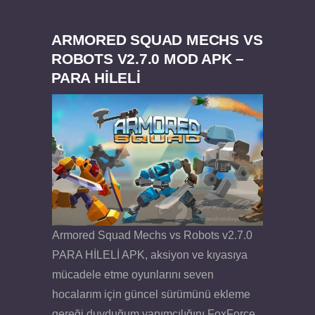
ARMORED SQUAD MECHS VS
ROBOTS V2.7.0 MOD APK –
PARA HİLELİ
Armored Squad Mechs vs Robots v2.7.0
PARA HİLELİ APK, aksiyon ve kıyasıya
mücadele etme oyunlarını seven
hocalarım için güncel sürümünü ekleme
gereği duyduğum yapımcılığını FoxForce