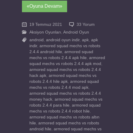
«Oyuna Devam»
19 Temmuz 2021
33 Yorum
Aksiyon Oyunları
,
Android Oyun
android
,
android oyun indir
,
apk
,
apk
indir
,
armored squad mechs vs robots
2.4.4 android hile
,
armored squad
mechs vs robots 2.4.4 apk hile
,
armored
squad mechs vs robots 2.4.4 apk mod
,
armored squad mechs vs robots 2.4.4
hack apk
,
armored squad mechs vs
robots 2.4.4 hile apk
,
armored squad
mechs vs robots 2.4.4 mod apk
,
armored squad mechs vs robots 2.4.4
money hack
,
armored squad mechs vs
robots 2.4.4 para hile
,
armored squad
mechs vs robots 2.4.4 robot hile
,
armored squad mechs vs robots altın
hile
,
armored squad mechs vs robots
android hile
,
armored squad mechs vs