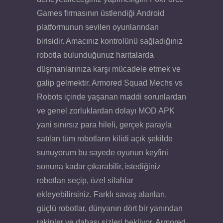
Games firmasının üstlendiği Android
platformunun sevilen oyunlarından
birisidir. Amacınız kontrolünü sağladığınız
robotla bulunduğunuz haritalarda
düşmanlarınıza karşı mücadele etmek ve
galip gelmektir. Armored Squad Mechs vs
Robots içinde yaşanan maddi sorunlardan
ve genel zorluklardan dolayı MOD APK
yani sınırsız para hileli, gerçek parayla
satılan tüm robotların kilidi açık şekilde
sunuyorum bu sayede oyunun keyfini
sonuna kadar çıkarabilir, istediğiniz
robotları seçip, özel silahlar
ekleyebilirsiniz. Farklı savaş alanları,
güçlü robotlar, dünyanın dört bir yanından
rakipler ve dahası sizleri bekliyor. Armored