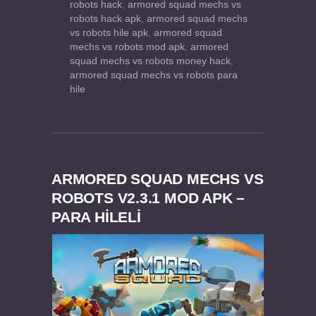
robots hack
,
armored squad mechs vs
robots hack apk
,
armored squad mechs
vs robots hile apk
,
armored squad
mechs vs robots mod apk
,
armored
squad mechs vs robots money hack
,
armored squad mechs vs robots para
hile
ARMORED SQUAD MECHS VS
ROBOTS V2.3.1 MOD APK –
PARA HİLELİ