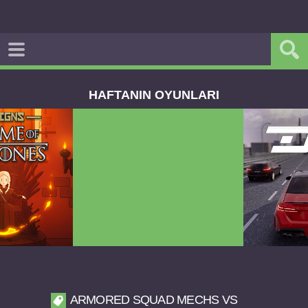
HAFTANIN OYUNLARI
Dream Road Multiplayer v1.4.2 PARA HİLELİ
APK
ARMORED SQUAD MECHS VS