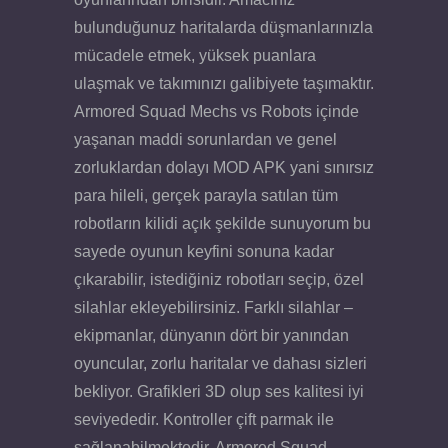
bulunduğunuz haritalarda düşmanlarınızla
mücadele etmek, yüksek puanlara
ulaşmak ve takımınızı galibiyete taşımaktır.
Armored Squad Mechs vs Robots içinde
yaşanan maddi sorunlardan ve genel
zorluklardan dolayı MOD APK yani sınırsız
para hileli, gerçek parayla satılan tüm
robotların kilidi açık şekilde sunuyorum bu
sayede oyunun keyfini sonuna kadar
çıkarabilir, istediğiniz robotları seçip, özel
silahlar ekleyebilirsiniz. Farklı silahlar –
ekipmanlar, dünyanın dört bir yanından
oyuncular, zorlu haritalar ve dahası sizleri
bekliyor. Grafikleri 3D olup ses kalitesi iyi
seviyededir. Kontroller çift parmak ile
sağlanabilmektedir. Armored Squad