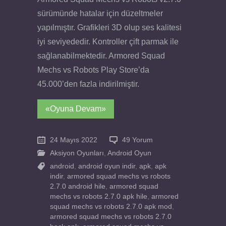
sürümünde hatalar için düzeltmeler
yapılmıştır. Grafikleri 3D olup ses kalitesi
iyi seviyededir. Kontroller çift parmak ile
sağlanabilmektedir. Armored Squad
Mechs vs Robots Play Store’da
45.000’den fazla indirilmiştir.
«Oyuna Devam»
24 Mayıs 2022
49 Yorum
Aksiyon Oyunları
,
Android Oyun
android
,
android oyun indir
,
apk
,
apk
indir
,
armored squad mechs vs robots
2.7.0 android hile
,
armored squad
mechs vs robots 2.7.0 apk hile
,
armored
squad mechs vs robots 2.7.0 apk mod
,
armored squad mechs vs robots 2.7.0