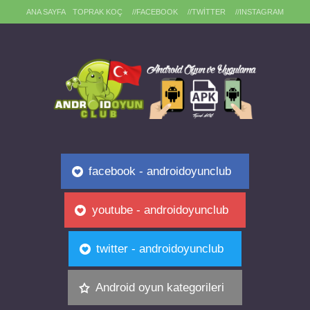
ANA SAYFA
TOPRAK KOÇ
//FACEBOOK
//TWITTER
//INSTAGRAM
facebook - androidoyunclub
youtube - androidoyunclub
twitter - androidoyunclub
Android oyun kategorileri