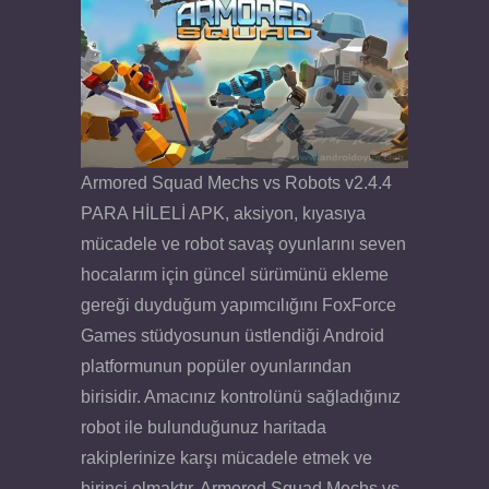
Armored Squad Mechs vs Robots v2.4.4
PARA HİLELİ APK, aksiyon, kıyasıya
mücadele ve robot savaş oyunlarını seven
hocalarım için güncel sürümünü ekleme
gereği duyduğum yapımcılığını FoxForce
Games stüdyosunun üstlendiği Android
platformunun popüler oyunlarından
birisidir. Amacınız kontrolünü sağladığınız
robot ile bulunduğunuz haritada
rakiplerinize karşı mücadele etmek ve
birinci olmaktır. Armored Squad Mechs vs