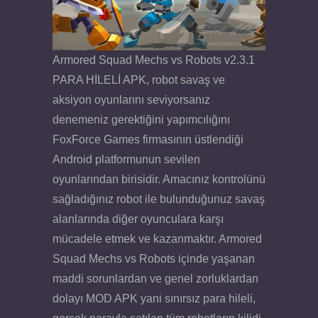
Armored Squad Mechs vs Robots v2.3.1
PARA HİLELİ APK, robot savaş ve
aksiyon oyunlarını seviyorsanız
denemeniz gerektiğini yapımcılığını
FoxForce Games firmasının üstlendiği
Android platformunun sevilen
oyunlarından birisidir. Amacınız kontrolünü
sağladığınız robot ile bulunduğunuz savaş
alanlarında diğer oyunculara karşı
mücadele etmek ve kazanmaktır. Armored
Squad Mechs vs Robots içinde yaşanan
maddi sorunlardan ve genel zorluklardan
dolayı MOD APK yani sınırsız para hileli,