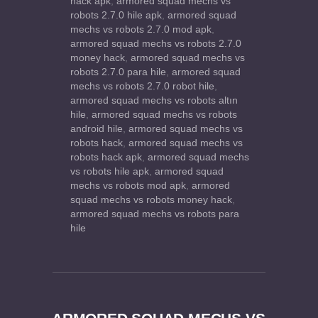
hack apk
,
armored squad mechs vs
robots 2.7.0 hile apk
,
armored squad
mechs vs robots 2.7.0 mod apk
,
armored squad mechs vs robots 2.7.0
money hack
,
armored squad mechs vs
robots 2.7.0 para hile
,
armored squad
mechs vs robots 2.7.0 robot hile
,
armored squad mechs vs robots altın
hile
,
armored squad mechs vs robots
android hile
,
armored squad mechs vs
robots hack
,
armored squad mechs vs
robots hack apk
,
armored squad mechs
vs robots hile apk
,
armored squad
mechs vs robots mod apk
,
armored
squad mechs vs robots money hack
,
armored squad mechs vs robots para
hile