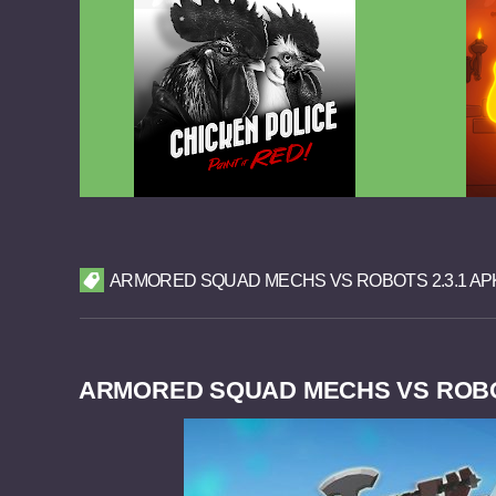
Chicken Police Paint it RED v1.0.8
Reigns
FULL APK
ARMORED SQUAD MECHS VS ROBOTS 2.3.1 A
ARMORED SQUAD MECHS VS ROBOTS