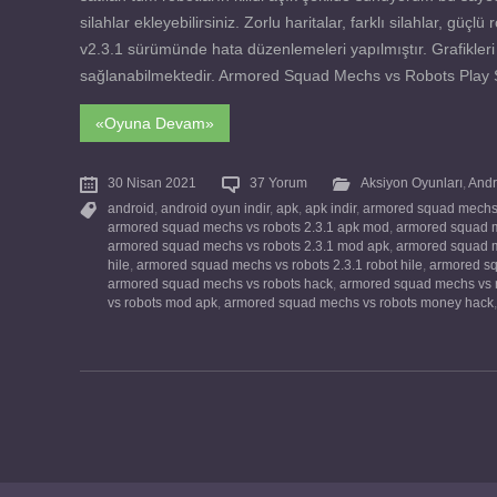
silahlar ekleyebilirsiniz. Zorlu haritalar, farklı silahlar, g
v2.3.1 sürümünde hata düzenlemeleri yapılmıştır. Grafikleri 3
sağlanabilmektedir. Armored Squad Mechs vs Robots Play Sto
«Oyuna Devam»
30 Nisan 2021
37 Yorum
Aksiyon Oyunları
,
Andr
android
,
android oyun indir
,
apk
,
apk indir
,
armored squad mechs v
armored squad mechs vs robots 2.3.1 apk mod
,
armored squad m
armored squad mechs vs robots 2.3.1 mod apk
,
armored squad m
hile
,
armored squad mechs vs robots 2.3.1 robot hile
,
armored sq
armored squad mechs vs robots hack
,
armored squad mechs vs 
vs robots mod apk
,
armored squad mechs vs robots money hack