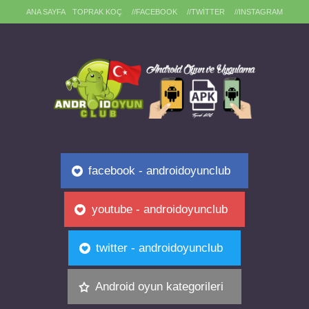
ANA SAYFA
TOPRAK KOÇ
//FACEBOOK
//TWITTER
//INSTAGRAM
facebook - androidoyunclub
youtube - androidoyunclub
twitter - androidoyunclub
Android oyun kategorileri