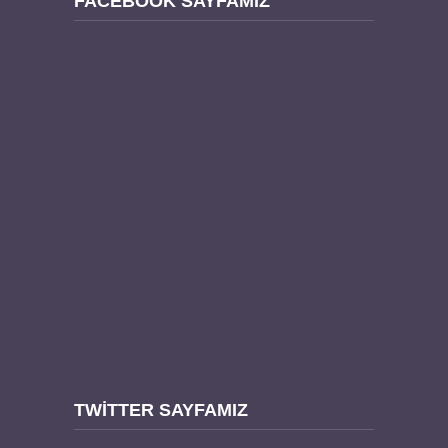
FACEBOOK SAYFAMIZ
TWITTER SAYFAMIZ