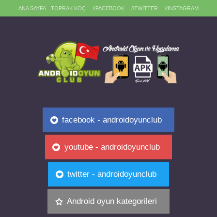
ANA SAYFA
TOPRAK KOÇ
//FACEBOOK
//TWITTER
//INSTAGRAM
facebook - androidoyunclub
youtube - androidoyunclub
twitter - androidoyunclub
Android oyun kategorileri