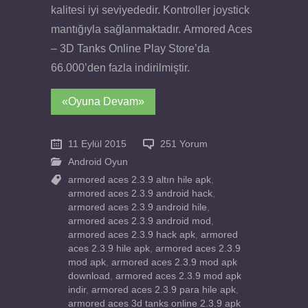
kalitesi iyi seviyededir. Kontroller joystick
mantığıyla sağlanmaktadır. Armored Aces
– 3D Tanks Online Play Store’da
66.000’den fazla indirilmiştir.
«Oyuna Devam»
11 Eylül 2015
251 Yorum
Android Oyun
armored aces 2.3.9 altın hile apk
,
armored aces 2.3.9 android hack
,
armored aces 2.3.9 android hile
,
armored aces 2.3.9 android mod
,
armored aces 2.3.9 hack apk
,
armored
aces 2.3.9 hile apk
,
armored aces 2.3.9
mod apk
,
armored aces 2.3.9 mod apk
download
,
armored aces 2.3.9 mod apk
indir
,
armored aces 2.3.9 para hile apk
,
armored aces 3d tanks online 2.3.9 apk