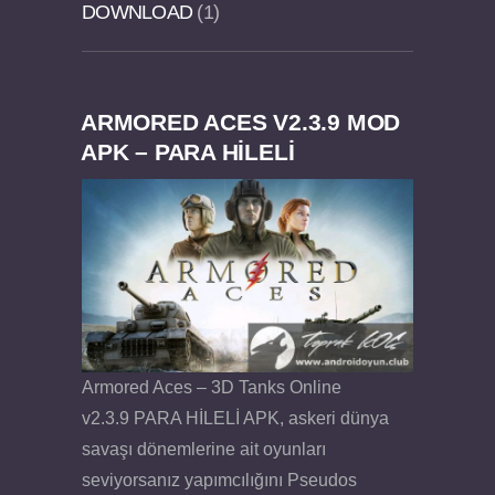
DOWNLOAD
1
ARMORED ACES V2.3.9 MOD
Dream Road Multiplayer v1.4.2 PARA HİLELİ
Felix the Reaper v1.25 FULL APK
APK – PARA HİLELİ
APK
Armored Aces – 3D Tanks Online
v2.3.9 PARA HİLELİ APK, askeri dünya
savaşı dönemlerine ait oyunları
seviyorsanız yapımcılığını Pseudos