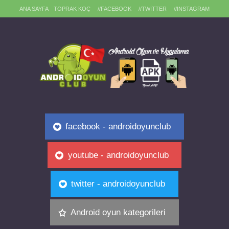
ANA SAYFA
TOPRAK KOÇ
//FACEBOOK
//TWITTER
//INSTAGRAM
facebook - androidoyunclub
youtube - androidoyunclub
twitter - androidoyunclub
Android oyun kategorileri