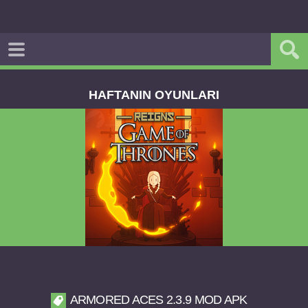
HAFTANIN OYUNLARI
Reigns Game of Thrones v2.0.81 FULL APK
ARMORED ACES 2.3.9 MOD APK