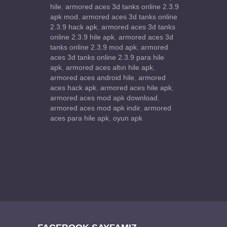
hile
,
armored aces 3d tanks online 2.3.9
apk mod
,
armored aces 3d tanks online
2.3.9 hack apk
,
armored aces 3d tanks
online 2.3.9 hile apk
,
armored aces 3d
tanks online 2.3.9 mod apk
,
armored
aces 3d tanks online 2.3.9 para hile
apk
,
armored aces altın hile apk
,
armored aces android hile
,
armored
aces hack apk
,
armored aces hile apk
,
armored aces mod apk download
,
armored aces mod apk indir
,
armored
aces para hile apk
,
oyun apk