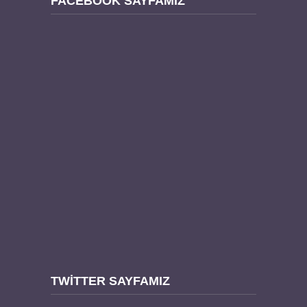
FACEBOOK SAYFAMIZ
TWITTER SAYFAMIZ