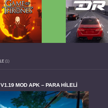
 Game of Thrones v2.0.81
Dream Road Multiplayer 
FULL APK
PARA HİLELİ APK
ILE
1
V1.19 MOD APK – PARA HİLELİ