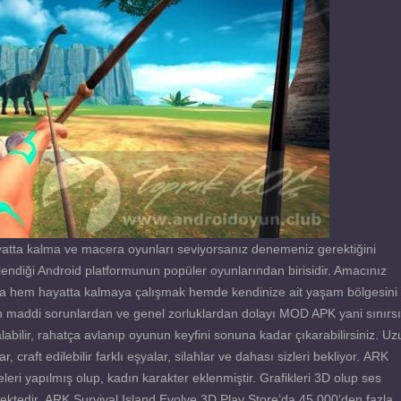
atta kalma ve macera oyunları seviyorsanız denemeniz gerektiğini
ndiği Android platformunun popüler oyunlarından birisidir. Amacınız
ada hem hayatta kalmaya çalışmak hemde kendinize ait yaşam bölgesini
an maddi sorunlardan ve genel zorluklardan dolayı MOD APK yani sınırs
abilir, rahatça avlanıp oyunun keyfini sonuna kadar çıkarabilirsiniz. Uz
 craft edilebilir farklı eşyalar, silahlar ve dahası sizleri bekliyor. ARK
i yapılmış olup, kadın karakter eklenmiştir. Grafikleri 3D olup ses
ilmektedir. ARK Survival Island Evolve 3D Play Store’da 45.000’den fazla