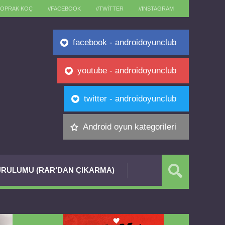
TOPRAK KOÇ
//FACEBOOK
//TWITTER
//INSTAGRAM
facebook - androidoyunclub
youtube - androidoyunclub
twitter - androidoyunclub
Android oyun kategorileri
RULUMU (RAR’DAN ÇIKARMA)