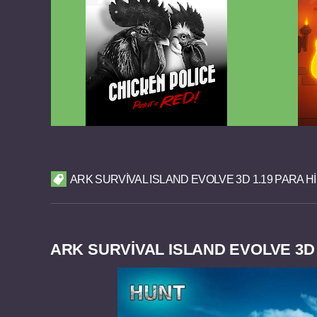
Chicken Police Paint it RED v1.0.8
Reigns
FULL APK
ARK SURVIVAL ISLAND EVOLVE 3D 1.19 PARA H
ARK SURVIVAL ISLAND EVOLVE 3D 