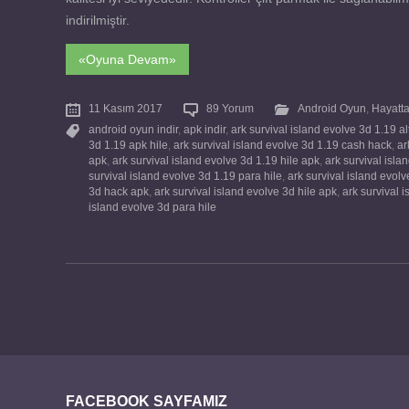
indirilmiştir.
«Oyuna Devam»
11 Kasım 2017
89 Yorum
Android Oyun
,
Hayatt
android oyun indir
,
apk indir
,
ark survival island evolve 3d 1.19 alt
3d 1.19 apk hile
,
ark survival island evolve 3d 1.19 cash hack
,
ar
apk
,
ark survival island evolve 3d 1.19 hile apk
,
ark survival isl
survival island evolve 3d 1.19 para hile
,
ark survival island evolve
3d hack apk
,
ark survival island evolve 3d hile apk
,
ark survival 
island evolve 3d para hile
FACEBOOK SAYFAMIZ