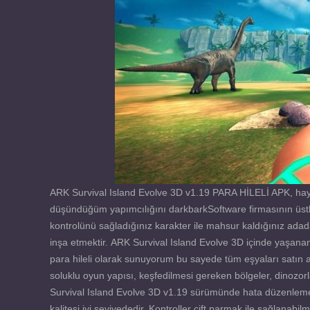
ARK Survival Island Evolve 3D v1.19 PARA HİLELİ APK, hay
düşündüğüm yapımcılığını darkbarkSoftware firmasının üstle
kontrolünü sağladığınız karakter ile mahsur kaldığınız ad
inşa etmektir. ARK Survival Island Evolve 3D içinde yaşan
para hileli olarak sunuyorum bu sayede tüm eşyaları satın al
soluklu oyun yapısı, keşfedilmesi gereken bölgeler, dinozorlar,
Survival Island Evolve 3D v1.19 sürümünde hata düzenlemeler
kalitesi iyi seviyededir. Kontroller çift parmak ile sağlanab