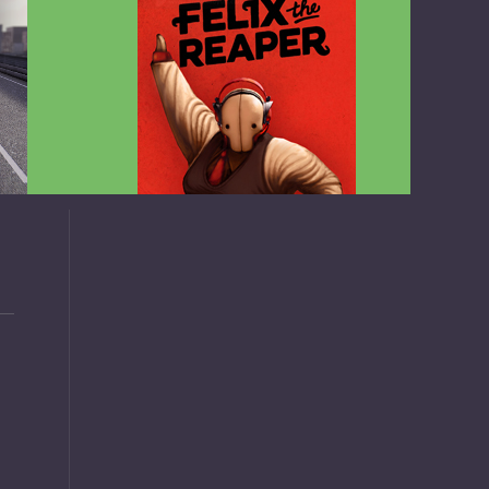
v1.4.2
Felix the Reaper v1.25 FULL APK