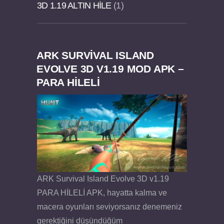
3D 1.19 ALTIN HILE
1
ARK SURVIVAL ISLAND
Dream Road Multiplayer v1.4.2 PARA HİLELİ
Felix the Reaper v1.25 FULL APK
EVOLVE 3D V1.19 MOD APK –
PARA HİLELİ
APK
ARK Survival Island Evolve 3D v1.19
PARA HİLELİ APK, hayatta kalma ve
macera oyunları seviyorsanız denemeniz
gerektiğini düşündüğüm