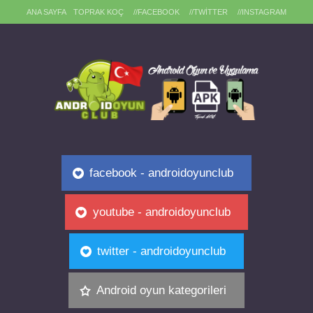
ANA SAYFA
TOPRAK KOÇ
//FACEBOOK
//TWITTER
//INSTAGRAM
facebook - androidoyunclub
youtube - androidoyunclub
twitter - androidoyunclub
Android oyun kategorileri