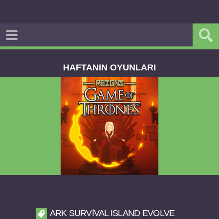
HAFTANIN OYUNLARI
Reigns Game of Thrones v2.0.81 FULL APK
ARK SURVIVAL ISLAND EVOLVE