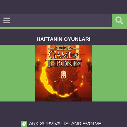
HAFTANIN OYUNLARI
Reigns Game of Thrones v2.0.81 FULL APK
ARK SURVIVAL ISLAND EVOLVE