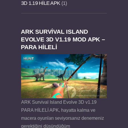
3D 1.19 HILE APK
1
ARK SURVIVAL ISLAND
Dream Road Multiplayer v1.4.2 PARA HİLELİ
Felix the Reaper v1.25 FULL APK
EVOLVE 3D V1.19 MOD APK –
PARA HİLELİ
APK
ARK Survival Island Evolve 3D v1.19
PARA HİLELİ APK, hayatta kalma ve
macera oyunları seviyorsanız denemeniz
gerektiğini düşündüğüm