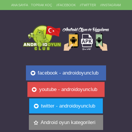
ANA SAYFA
TOPRAK KOÇ
//FACEBOOK
//TWITTER
//INSTAGRAM
facebook - androidoyunclub
youtube - androidoyunclub
twitter - androidoyunclub
Android oyun kategorileri