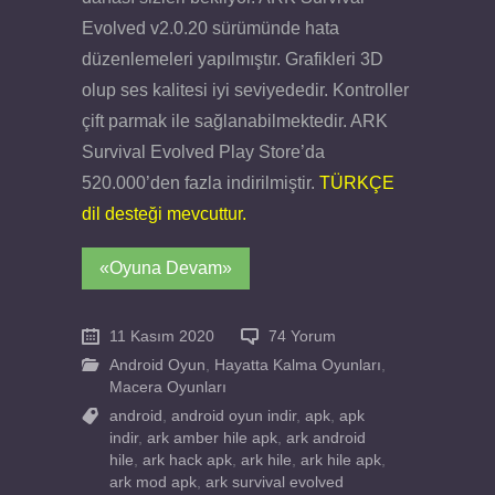
Evolved v2.0.20 sürümünde hata
düzenlemeleri yapılmıştır. Grafikleri 3D
olup ses kalitesi iyi seviyededir. Kontroller
çift parmak ile sağlanabilmektedir. ARK
Survival Evolved Play Store’da
520.000’den fazla indirilmiştir.
TÜRKÇE
dil desteği mevcuttur.
«Oyuna Devam»
11 Kasım 2020
74 Yorum
Android Oyun
,
Hayatta Kalma Oyunları
,
Macera Oyunları
android
,
android oyun indir
,
apk
,
apk
indir
,
ark amber hile apk
,
ark android
hile
,
ark hack apk
,
ark hile
,
ark hile apk
,
ark mod apk
,
ark survival evolved