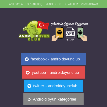
ANA SAYFA
TOPRAK KOÇ
//FACEBOOK
//TWITTER
//INSTAGRAM
facebook - androidoyunclub
youtube - androidoyunclub
twitter - androidoyunclub
Android oyun kategorileri