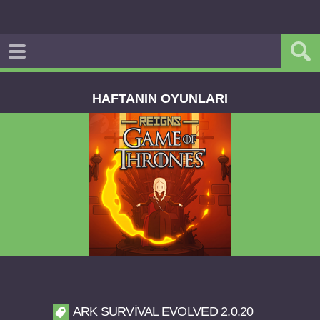
HAFTANIN OYUNLARI
Reigns Game of Thrones v2.0.81 FULL APK
ARK SURVIVAL EVOLVED 2.0.20