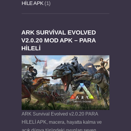
HILE APK
1
ARK SURVIVAL EVOLVED
Dream Road Multiplayer v1.4.2 PARA HİLELİ
Felix the Reaper v1.25 FULL APK
V2.0.20 MOD APK – PARA
HİLELİ
APK
ARK Survival Evolved v2.0.20 PARA
HİLELİ APK, macera, hayatta kalma ve
açık dünya türündeki oyunları seven