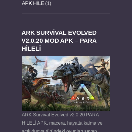
APK HILE
1
ARK SURVIVAL EVOLVED
Dream Road Multiplayer v1.4.2 PARA HİLELİ
Felix the Reaper v1.25 FULL APK
V2.0.20 MOD APK – PARA
HİLELİ
APK
ARK Survival Evolved v2.0.20 PARA
HİLELİ APK, macera, hayatta kalma ve
açık dünya türündeki oyunları seven