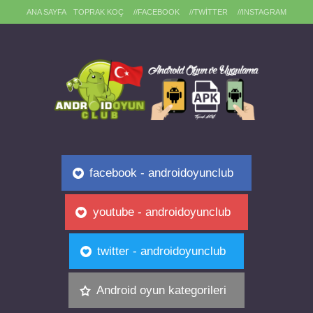
ANA SAYFA
TOPRAK KOÇ
//FACEBOOK
//TWITTER
//INSTAGRAM
facebook - androidoyunclub
youtube - androidoyunclub
twitter - androidoyunclub
Android oyun kategorileri