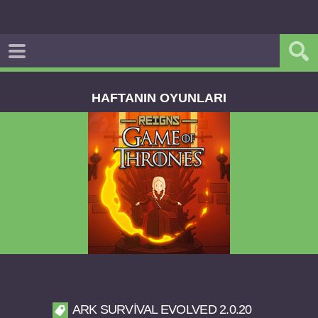
HAFTANIN OYUNLARI
Reigns Game of Thrones v2.0.81 FULL APK
ARK SURVIVAL EVOLVED 2.0.20