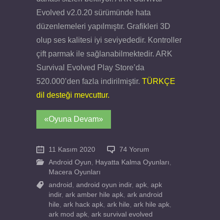
Evolved v2.0.20 sürümünde hata
düzenlemeleri yapılmıştır. Grafikleri 3D
olup ses kalitesi iyi seviyededir. Kontroller
çift parmak ile sağlanabilmektedir. ARK
Survival Evolved Play Store’da
520.000’den fazla indirilmiştir.
TÜRKÇE
dil desteği mevcuttur.
«Oyuna Devam»
11 Kasım 2020
74 Yorum
Android Oyun
,
Hayatta Kalma Oyunları
,
Macera Oyunları
android
,
android oyun indir
,
apk
,
apk
indir
,
ark amber hile apk
,
ark android
hile
,
ark hack apk
,
ark hile
,
ark hile apk
,
ark mod apk
,
ark survival evolved