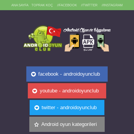
ANA SAYFA
TOPRAK KOÇ
//FACEBOOK
//TWITTER
//INSTAGRAM
facebook - androidoyunclub
youtube - androidoyunclub
twitter - androidoyunclub
Android oyun kategorileri