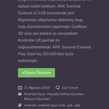
dahası sizleri bekliyor. ARK Survival
Evolved v2.0.08 sürümünde yeni
düşmanlar, ekipmanlar eklenmiş olup,
hata düzenlemeleri yapılmıştır. Grafikleri
3D olup ses kalitesi iyi seviyededir.
Kontroller çift parmak ile
sağlanabilmektedir. ARK Survival Evolved
Play Store’da 250.000’den fazla
indirilmiştir.
«Oyuna Devam»
21 Ağustos 2019
112 Yorum
Android Oyun
,
Hayatta Kalma Oyunları
,
Macera Oyunları
android
,
android oyun indir
,
apk
,
apk