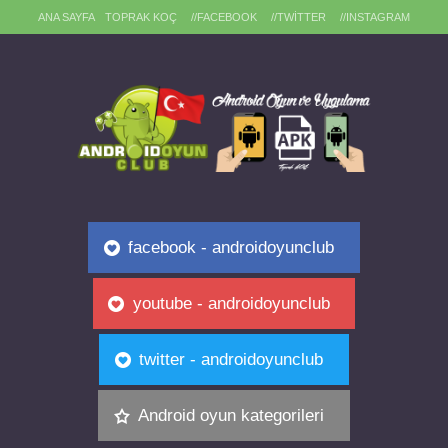
ANA SAYFA
TOPRAK KOÇ
//FACEBOOK
//TWITTER
//INSTAGRAM
facebook - androidoyunclub
youtube - androidoyunclub
twitter - androidoyunclub
Android oyun kategorileri