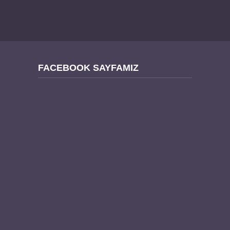
FACEBOOK SAYFAMIZ