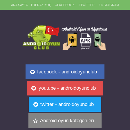
ANA SAYFA
TOPRAK KOÇ
//FACEBOOK
//TWITTER
//INSTAGRAM
facebook - androidoyunclub
youtube - androidoyunclub
twitter - androidoyunclub
Android oyun kategorileri