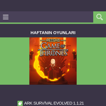
HAFTANIN OYUNLARI
Reigns Game of Thrones v2.0.81 FULL APK
ARK SURVIVAL EVOLVED 1.1.21