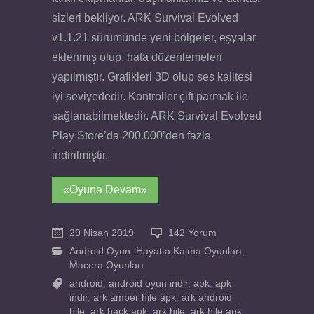
sizleri bekliyor. ARK Survival Evolved
v1.1.21 sürümünde yeni bölgeler, eşyalar
eklenmiş olup, hata düzenlemeleri
yapılmıştır. Grafikleri 3D olup ses kalitesi
iyi seviyededir. Kontroller çift parmak ile
sağlanabilmektedir. ARK Survival Evolved
Play Store’da 200.000’den fazla
indirilmiştir.
«Oyuna Devam»
29 Nisan 2019
142 Yorum
Android Oyun
,
Hayatta Kalma Oyunları
,
Macera Oyunları
android
,
android oyun indir
,
apk
,
apk
indir
,
ark amber hile apk
,
ark android
hile
,
ark hack apk
,
ark hile
,
ark hile apk
,