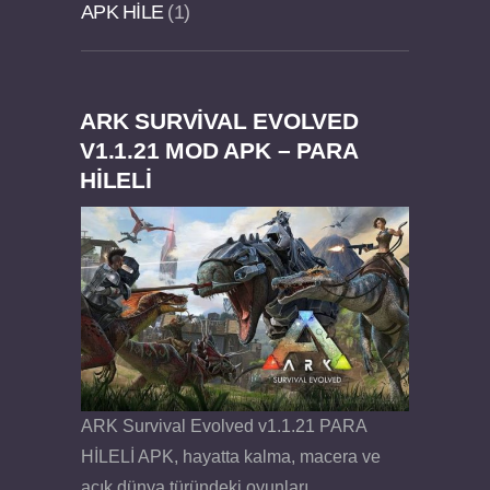
APK HILE
1
ARK SURVIVAL EVOLVED
Dream Road Multiplayer v1.4.2 PARA HİLELİ
Felix the Reaper v1.25 FULL APK
V1.1.21 MOD APK – PARA
HİLELİ
APK
ARK Survival Evolved v1.1.21 PARA
HİLELİ APK, hayatta kalma, macera ve
açık dünya türündeki oyunları