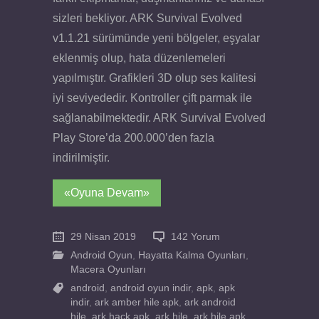
sizleri bekliyor. ARK Survival Evolved
v1.1.21 sürümünde yeni bölgeler, eşyalar
eklenmiş olup, hata düzenlemeleri
yapılmıştır. Grafikleri 3D olup ses kalitesi
iyi seviyededir. Kontroller çift parmak ile
sağlanabilmektedir. ARK Survival Evolved
Play Store’da 200.000’den fazla
indirilmiştir.
«Oyuna Devam»
29 Nisan 2019
142 Yorum
Android Oyun
,
Hayatta Kalma Oyunları
,
Macera Oyunları
android
,
android oyun indir
,
apk
,
apk
indir
,
ark amber hile apk
,
ark android
hile
,
ark hack apk
,
ark hile
,
ark hile apk
,