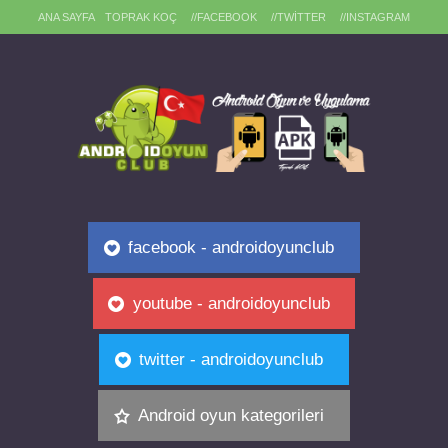
ANA SAYFA
TOPRAK KOÇ
//FACEBOOK
//TWITTER
//INSTAGRAM
facebook - androidoyunclub
youtube - androidoyunclub
twitter - androidoyunclub
Android oyun kategorileri