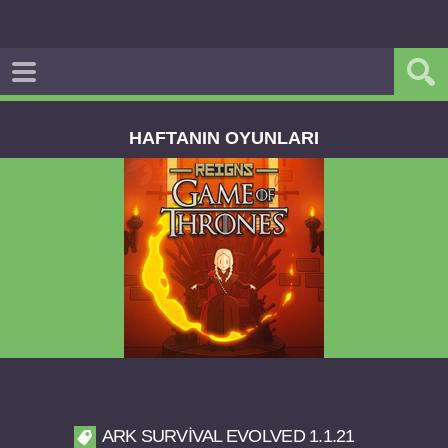
HAFTANIN OYUNLARI
Reigns Game of Thrones v2.0.81 FULL APK
ARK SURVIVAL EVOLVED 1.1.21