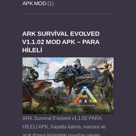
APK MOD
1
ARK SURVIVAL EVOLVED
Dream Road Multiplayer v1.4.2 PARA HİLELİ
Felix the Reaper v1.25 FULL APK
V1.1.02 MOD APK – PARA
HİLELİ
APK
ARK Survival Evolved v1.1.02 PARA
HİLELİ APK, hayatta kalma, macera ve
açık dünya türündeki oyunları seven