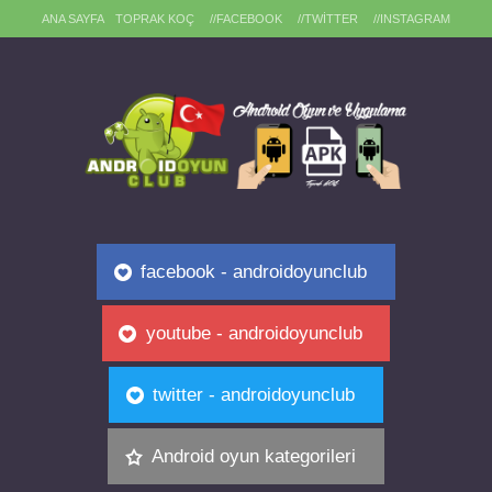
ANA SAYFA
TOPRAK KOÇ
//FACEBOOK
//TWITTER
//INSTAGRAM
facebook - androidoyunclub
youtube - androidoyunclub
twitter - androidoyunclub
Android oyun kategorileri