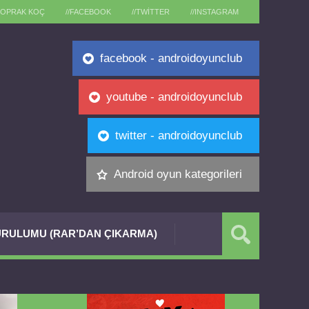
TOPRAK KOÇ
//FACEBOOK
//TWITTER
//INSTAGRAM
facebook - androidoyunclub
youtube - androidoyunclub
twitter - androidoyunclub
Android oyun kategorileri
RULUMU (RAR’DAN ÇIKARMA)