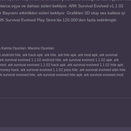
 onlarca eşya ve dahası sizleri bekliyor. ARK Survival Evolved v1.1.02
ramı etkinlikleri sizleri bekliyor. Grafikleri 3D olup ses kalitesi iyi
RK Survival Evolved Play Store’da 120.000’den fazla indirilmiştir.
a Kalma Oyunları
,
Macera Oyunları
k android hile
,
ark hack apk
,
ark hile
,
ark hile apk
,
ark mod apk
,
ark survival
ark survival evolved 1.1.02 android hile
,
ark survival evolved 1.1.02 apk
,
ark
 mod
,
ark survival evolved 1.1.02 hack apk
,
ark survival evolved 1.1.02 hile apk
,
2 money hack
,
ark survival evolved 1.1.02 para hile
,
ark survival evolved altın hile
,
rk survival evolved hile
,
ark survival evolved hile apk
,
ark survival evolved mod