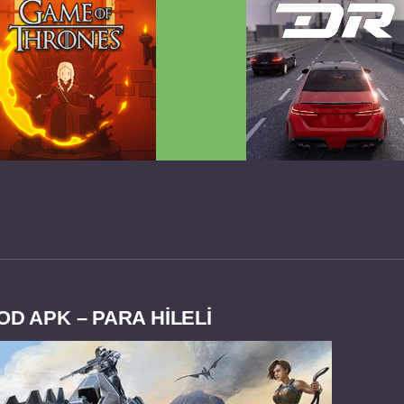
 Game of Thrones v2.0.81
Dream Road Multiplayer 
FULL APK
PARA HİLELİ APK
OD APK – PARA HİLELİ