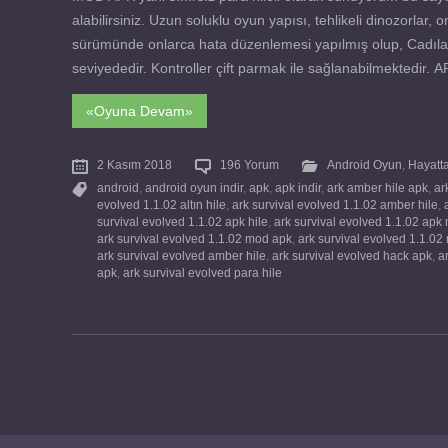
alabilirsiniz. Uzun soluklu oyun yapısı, tehlikeli dinozorlar,
sürümünde onlarca hata düzenlemesi yapılmış olup, Cadılar Bay
seviyededir. Kontroller çift parmak ile sağlanabilmektedir. A
«Oyuna Devam»
2 Kasım 2018
196 Yorum
Android Oyun
,
Hayatt
android
,
android oyun indir
,
apk
,
apk indir
,
ark amber hile apk
,
ar
evolved 1.1.02 altın hile
,
ark survival evolved 1.1.02 amber hile
,
survival evolved 1.1.02 apk hile
,
ark survival evolved 1.1.02 apk
ark survival evolved 1.1.02 mod apk
,
ark survival evolved 1.1.0
ark survival evolved amber hile
,
ark survival evolved hack apk
,
a
apk
,
ark survival evolved para hile