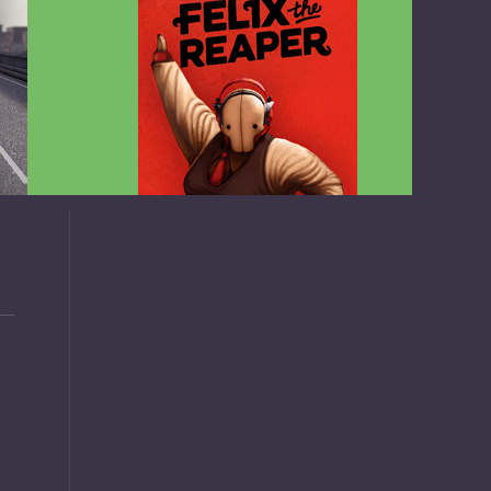
v1.4.2
Felix the Reaper v1.25 FULL APK