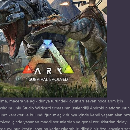
lma, macera ve açık dünya türündeki oyunları seven hocalarım için
ılığını ünlü Studio Wildcard firmasının üstlendiği Android platformunun
ğınız karakter ile bulunduğunuz açık dünya içinde kendi yaşam alanınız
volved içinde yaşanan maddi sorunlardan ve genel zorluklardan dolayı
e oyunun keyfini sonuna kadar çıkarabilir, dilediğiniz özel eşyaları sat