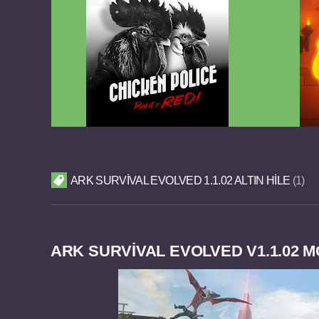
Chicken Police Paint it RED v1.0.8
Reigns
FULL APK
ARK SURVIVAL EVOLVED 1.1.02 ALTIN HILE
1
ARK SURVIVAL EVOLVED V1.1.02 M