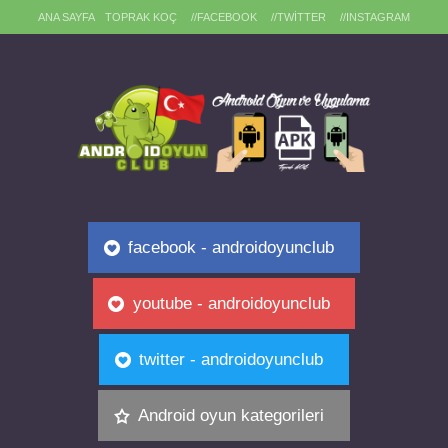
ANA SAYFA
TOPRAK KOÇ
//FACEBOOK
//TWITTER
//INSTAGRAM
facebook - androidoyunclub
youtube - androidoyunclub
twitter - androidoyunclub
Android oyun kategorileri