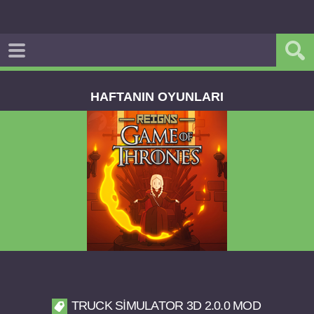
HAFTANIN OYUNLARI
Reigns Game of Thrones v2.0.81 FULL APK
TRUCK SIMULATOR 3D 2.0.0 MOD