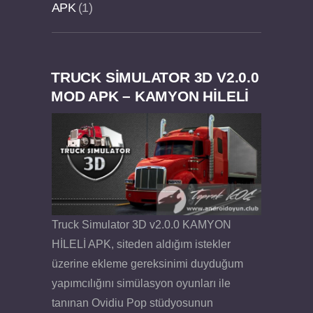
APK
1
TRUCK SIMULATOR 3D V2.0.0
Dream Road Multiplayer v1.4.2 PARA HİLELİ
Felix the Reaper v1.25 FULL APK
MOD APK – KAMYON HİLELİ
APK
Truck Simulator 3D v2.0.0 KAMYON
HİLELİ APK, siteden aldığım istekler
üzerine ekleme gereksinimi duyduğum
yapımcılığını simülasyon oyunları ile
tanınan Ovidiu Pop stüdyosunun