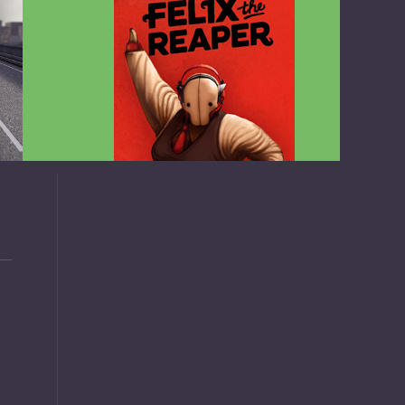
v1.4.2
Felix the Reaper v1.25 FULL APK