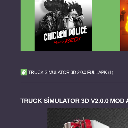
Chicken Police Paint it RED v1.0.8
Reigns
FULL APK
TRUCK SIMULATOR 3D 2.0.0 FULL APK
1
TRUCK SIMULATOR 3D V2.0.0 MOD 