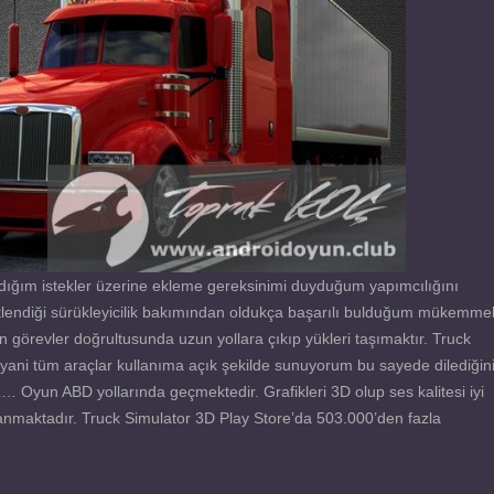
ığım istekler üzerine ekleme gereksinimi duyduğum yapımcılığını
tlendiği sürükleyicilik bakımından oldukça başarılı bulduğum mükemme
en görevler doğrultusunda uzun yollara çıkıp yükleri taşımaktır. Truck
ani tüm araçlar kullanıma açık şekilde sunuyorum bu sayede dilediğin
 Oyun ABD yollarında geçmektedir. Grafikleri 3D olup ses kalitesi iyi
lanmaktadır. Truck Simulator 3D Play Store’da 503.000’den fazla