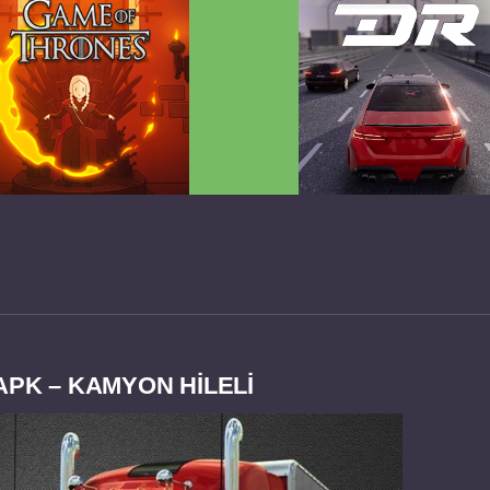
 Game of Thrones v2.0.81
Dream Road Multiplayer 
FULL APK
PARA HİLELİ APK
APK – KAMYON HİLELİ