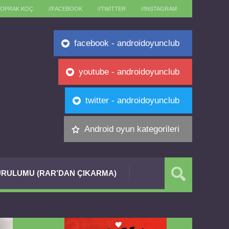
TOPRAK KOÇ
//FACEBOOK
//TWITTER
//INSTAGRAM
facebook - androidoyunclub
youtube - androidoyunclub
twitter - androidoyunclub
Android oyun kategorileri
RULUMU (RAR’DAN ÇIKARMA)