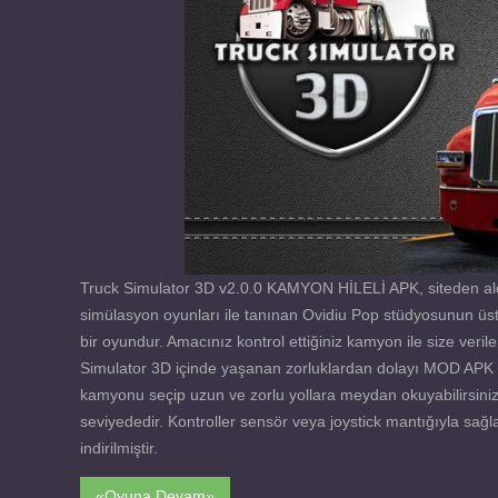
Truck Simulator 3D v2.0.0 KAMYON HİLELİ APK, siteden ald
simülasyon oyunları ile tanınan Ovidiu Pop stüdyosunun üs
bir oyundur. Amacınız kontrol ettiğiniz kamyon ile size veril
Simulator 3D içinde yaşanan zorluklardan dolayı MOD APK y
kamyonu seçip uzun ve zorlu yollara meydan okuyabilirsiniz…
seviyededir. Kontroller sensör veya joystick mantığıyla sağ
indirilmiştir.
«Oyuna Devam»