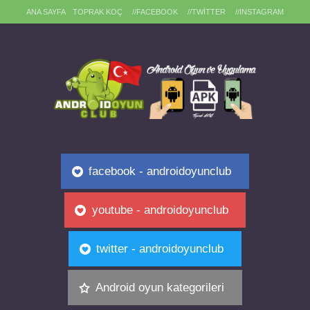
ANA SAYFA
TOPRAK KOÇ
//FACEBOOK
//TWITTER
//INSTAGRAM
facebook - androidoyunclub
youtube - androidoyunclub
twitter - androidoyunclub
Android oyun kategorileri