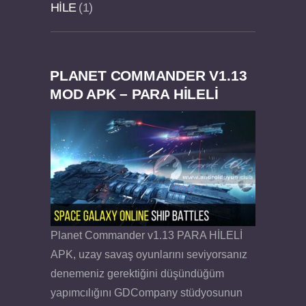
HILE
1
PLANET COMMANDER V1.13
Dream Road Multiplayer v1.4.2 PARA HİLELİ
Felix the Reaper v1.25 FULL APK
MOD APK – PARA HİLELİ
APK
Planet Commander v1.13 PARA HİLELİ
APK, uzay savaş oyunlarını seviyorsanız
denemeniz gerektiğini düşündüğüm
yapımcılığını GDCompany stüdyosunun