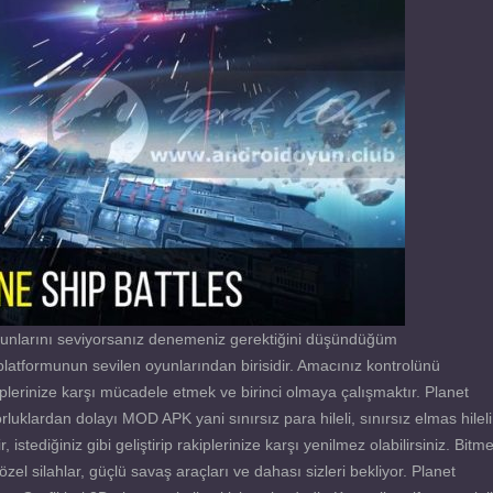
nlarını seviyorsanız denemeniz gerektiğini düşündüğüm
atformunun sevilen oyunlarından birisidir. Amacınız kontrolünü
plerinize karşı mücadele etmek ve birinci olmaya çalışmaktır. Planet
lardan dolayı MOD APK yani sınırsız para hileli, sınırsız elmas hileli
stediğiniz gibi geliştirip rakiplerinize karşı yenilmez olabilirsiniz. Bitm
el silahlar, güçlü savaş araçları ve dahası sizleri bekliyor. Planet