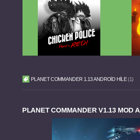
Chicken Police Paint it RED v1.0.8
Reigns
FULL APK
PLANET COMMANDER 1.13 ANDROID HILE
1
PLANET COMMANDER V1.13 MOD AP