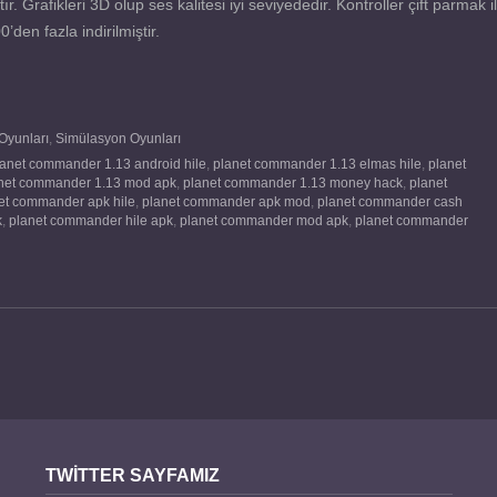
afikleri 3D olup ses kalitesi iyi seviyededir. Kontroller çift parmak i
en fazla indirilmiştir.
Oyunları
,
Simülasyon Oyunları
lanet commander 1.13 android hile
,
planet commander 1.13 elmas hile
,
planet
net commander 1.13 mod apk
,
planet commander 1.13 money hack
,
planet
et commander apk hile
,
planet commander apk mod
,
planet commander cash
k
,
planet commander hile apk
,
planet commander mod apk
,
planet commander
TWITTER SAYFAMIZ