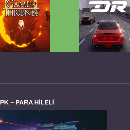
 Game of Thrones v2.0.81
Dream Road Multiplayer 
FULL APK
PARA HİLELİ APK
K – PARA HİLELİ