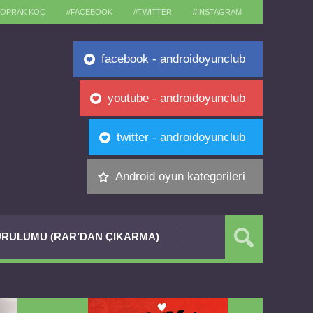
TOPRAK KOÇ
//FACEBOOK
//TWITTER
//INSTAGRAM
facebook - androidoyunclub
youtube - androidoyunclub
twitter - androidoyunclub
Android oyun kategorileri
RULUMU (RAR’DAN ÇIKARMA)