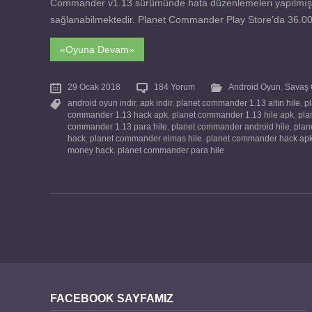
Commander v1.13 sürümünde hata düzenlemeleri yapılmıştır. Gr
sağlanabilmektedir. Planet Commander Play Store’da 36.000’d
«Oyuna Devam»
29 Ocak 2018
184 Yorum
Android Oyun
,
Savaş 
android oyun indir
,
apk indir
,
planet commander 1.13 altın hile
,
p
commander 1.13 hack apk
,
planet commander 1.13 hile apk
,
pla
commander 1.13 para hile
,
planet commander android hile
,
plan
hack
,
planet commander elmas hile
,
planet commander hack ap
money hack
,
planet commander para hile
FACEBOOK SAYFAMIZ