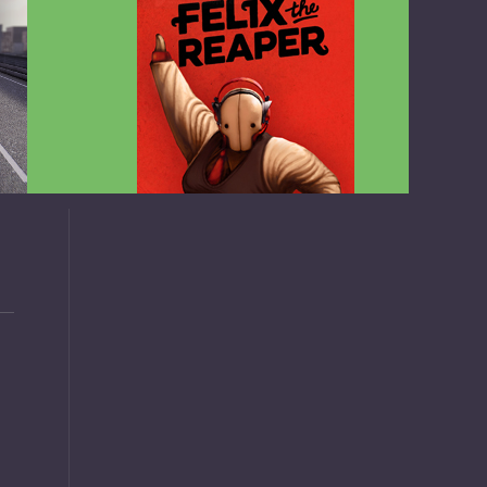
v1.4.2
Felix the Reaper v1.25 FULL APK