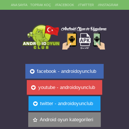
ANA SAYFA
TOPRAK KOÇ
//FACEBOOK
//TWITTER
//INSTAGRAM
facebook - androidoyunclub
youtube - androidoyunclub
twitter - androidoyunclub
Android oyun kategorileri