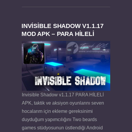
INVISIBLE SHADOW V1.1.17
MOD APK – PARA HİLELİ
Dream Road Multiplayer v1.4.2 PARA HİLELİ
Felix the Reaper v1.25 FULL APK
APK
Invisible Shadow v1.1.17 PARA HİLELİ
APK, taktik ve aksiyon oyunlarını seven
hocalarım için ekleme gereksinimi
duyduğum yapımcılığını Two beards
games stüdyosunun üstlendiği Android