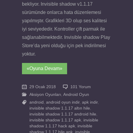
bekliyor. Invisible shadow v1.1.17
sürümünde onlarca hata düzenlemesi
yapılmıştır. Grafikleri 3D olup ses kalitesi
iyi seviyededir. Kontroller çift parmak ile
sağlanabilmektedir. Invisible shadow Play
Store’da yeni olduğu için pek indirilmesi
yoktur.
«Oyuna Devam»
29 Ocak 2018
101 Yorum
Aksiyon Oyunları
,
Android Oyun
android
,
android oyun indir
,
apk indir
,
invisible shadow 1.1.17 altın hile
,
invisible shadow 1.1.17 android hile
,
invisible shadow 1.1.17 apk
,
invisible
shadow 1.1.17 hack apk
,
invisible
shadow 1.1.17 hile apk
,
invisible