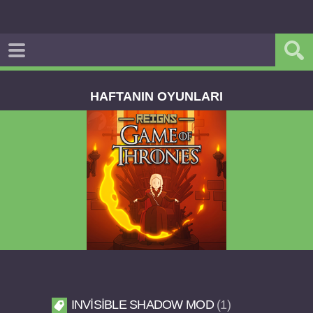
HAFTANIN OYUNLARI
Reigns Game of Thrones v2.0.81 FULL APK
INVISIBLE SHADOW MOD
1