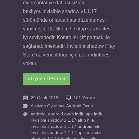
ekipmanlar ve dahası sizleri
bekliyor. Invisible shadow v1.1.17
sürümünde onlarca hata düzenlemesi
yapılmıştır. Grafikleri 3D olup ses kalitesi
iyi seviyededir. Kontroller çift parmak ile
sağlanabilmektedir. Invisible shadow Play
Store’da yeni olduğu için pek indirilmesi
yoktur.
«Oyuna Devam»
29 Ocak 2018
101 Yorum
Aksiyon Oyunları
,
Android Oyun
android
,
android oyun indir
,
apk indir
,
invisible shadow 1.1.17 altın hile
,
invisible shadow 1.1.17 android hile
,
invisible shadow 1.1.17 apk
,
invisible
shadow 1.1.17 hack apk
,
invisible