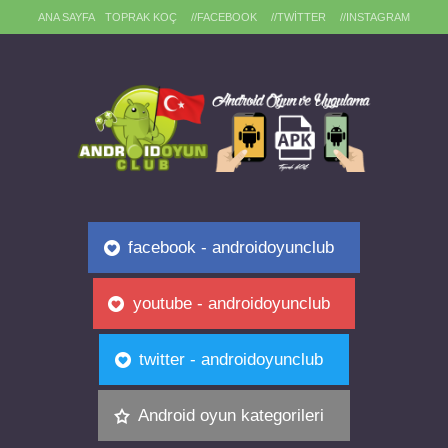
ANA SAYFA
TOPRAK KOÇ
//FACEBOOK
//TWITTER
//INSTAGRAM
facebook - androidoyunclub
youtube - androidoyunclub
twitter - androidoyunclub
Android oyun kategorileri