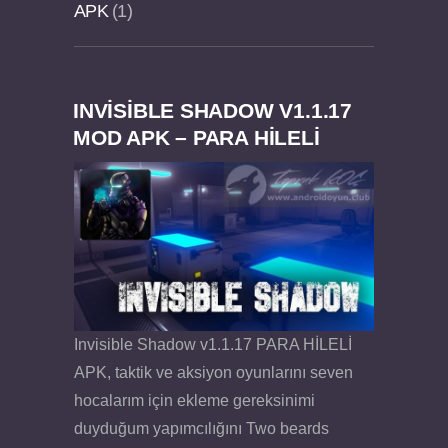
APK
1
INVISIBLE SHADOW V1.1.17
Dream Road Multiplayer v1.4.2 PARA HİLELİ
Felix the Reaper v1.25 FULL APK
MOD APK – PARA HİLELİ
APK
Invisible Shadow v1.1.17 PARA HİLELİ
APK, taktik ve aksiyon oyunlarını seven
hocalarım için ekleme gereksinimi
duyduğum yapımcılığını Two beards