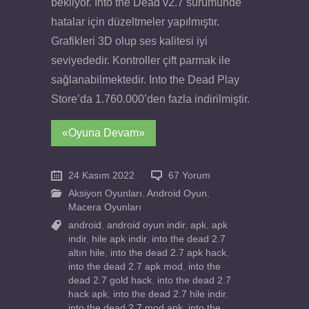
bekliyor. Into the Dead v2.7 sürümünde
hatalar için düzeltmeler yapılmıştır.
Grafikleri 3D olup ses kalitesi iyi
seviyededir. Kontroller çift parmak ile
sağlanabilmektedir. Into the Dead Play
Store’da 1.760.000’den fazla indirilmiştir.
«Oyuna Devam»
24 Kasım 2022
67 Yorum
Aksiyon Oyunları
,
Android Oyun
,
Macera Oyunları
android
,
android oyun indir
,
apk
,
apk
indir
,
hile apk indir
,
into the dead 2.7
altın hile
,
into the dead 2.7 apk hack
,
into the dead 2.7 apk mod
,
into the
dead 2.7 gold hack
,
into the dead 2.7
hack apk
,
into the dead 2.7 hile indir
,
into the dead 2.7 mod apk
,
into the