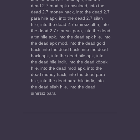
dead 2.7 mod apk download
,
into the
dead 2.7 money hack
,
into the dead 2.7
para hile apk
,
into the dead 2.7 silah
hile
,
into the dead 2.7 sınırsız altın
,
into
the dead 2.7 sınırsız para
,
into the dead
altın hile apk
,
into the dead apk hile
,
into
the dead apk mod
,
into the dead gold
hack
,
into the dead hack
,
into the dead
hack apk
,
into the dead hile apk
,
into
the dead hile indir
,
into the dead köpek
hile
,
into the dead mod apk
,
into the
dead money hack
,
into the dead para
hile
,
into the dead para hile indir
,
into
the dead silah hile
,
into the dead
sınırsız para