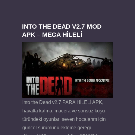
INTO THE DEAD V2.7 MOD
APK – MEGA HİLELİ
Dream Road Multiplayer v1.4.2 PARA HİLELİ
Felix the Reaper v1.25 FULL APK
APK
Into the Dead v2.7 PARA HİLELİ APK,
hayatta kalma, macera ve sonsuz koşu
türündeki oyunları seven hocalarım için
güncel sürümünü ekleme gereği