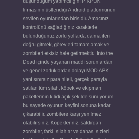
düşündüğüm yapımcılığını PIKPOK
firmasının üstlendiği Android platformunun
sevilen oyunlarından birisidir. Amacınız
kontrolünü sağladığınız karakterle
bulunduğunuz zorlu yollarda daima ileri
doğru gitmek, görevleri tamamlamak ve
zombileri etkisiz hale getirmektir. Into the
Dead içinde yaşanan maddi sorunlardan
ve genel zorluklardan dolayı MOD APK
yani sınırsız para hileli, gerçek parayla
satılan tüm silah, köpek ve ekipman
paketlerinin kilidi açık şekilde sunuyorum
bu sayede oyunun keyfini sonuna kadar
çıkarabilir, zombilere karşı yenilmez
olabilirsiniz. Köpekleriniz, saldırgan
zombiler, farklı silahlar ve dahası sizleri