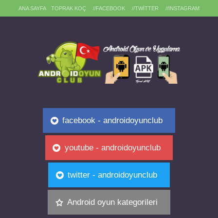
ANA SAYFA
TOPRAK KOÇ
//FACEBOOK
//TWITTER
//INSTAGRAM
facebook - androidoyunclub
youtube - androidoyunclub
twitter - androidoyunclub
Android oyun kategorileri