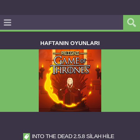
HAFTANIN OYUNLARI
Reigns Game of Thrones v2.0.81 FULL APK
INTO THE DEAD 2.5.8 SILAH HILE