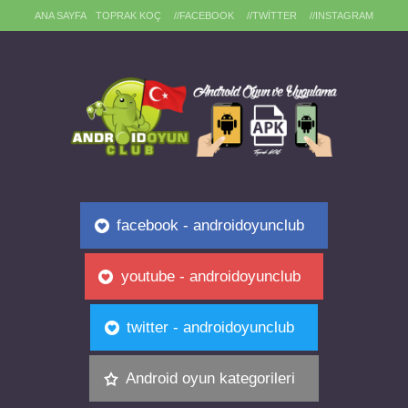
ANA SAYFA
TOPRAK KOÇ
//FACEBOOK
//TWITTER
//INSTAGRAM
facebook - androidoyunclub
youtube - androidoyunclub
twitter - androidoyunclub
Android oyun kategorileri