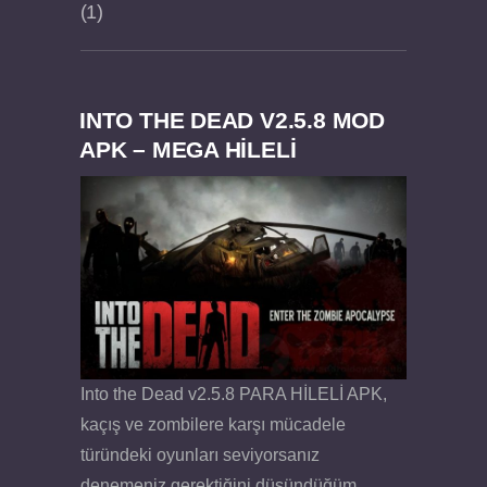
1
INTO THE DEAD V2.5.8 MOD
Dream Road Multiplayer v1.4.2 PARA HİLELİ
Felix the Reaper v1.25 FULL APK
APK – MEGA HİLELİ
APK
Into the Dead v2.5.8 PARA HİLELİ APK,
kaçış ve zombilere karşı mücadele
türündeki oyunları seviyorsanız
denemeniz gerektiğini düşündüğüm