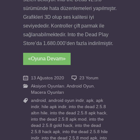
sürümünde hata düzenlemeleri yapılmıştır.
Grafikleri 3D olup ses kalitesi iyi
seviyededir. Kontroller çift parmak ile
sağlanabilmektedir. Into the Dead Play
Store’da 1.680.000’den fazla indirilmiştir.
«Oyuna Devam»
13 Ağustos 2020
23 Yorum
Aksiyon Oyunları
,
Android Oyun
,
Macera Oyunları
android
,
android oyun indir
,
apk
,
apk
indir
,
hile apk indir
,
into the dead 2.5.8
altın hile
,
into the dead 2.5.8 apk hack
,
into the dead 2.5.8 apk mod
,
into the
dead 2.5.8 gold hack
,
into the dead
2.5.8 hack apk
,
into the dead 2.5.8 hile
indir
,
into the dead 2.5.8 mod apk
,
into