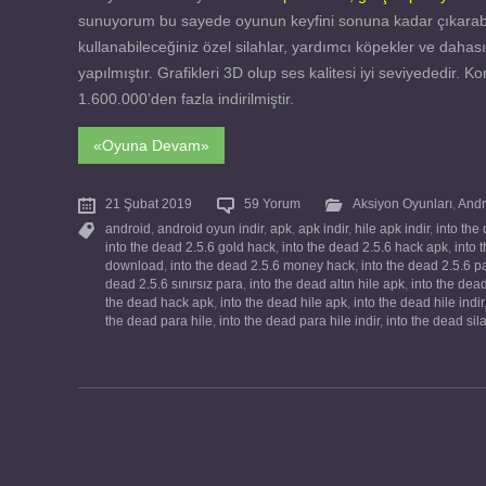
sunuyorum bu sayede oyunun keyfini sonuna kadar çıkarabilir
kullanabileceğiniz özel silahlar, yardımcı köpekler ve dahas
yapılmıştır. Grafikleri 3D olup ses kalitesi iyi seviyededir. 
1.600.000’den fazla indirilmiştir.
«Oyuna Devam»
21 Şubat 2019
59 Yorum
Aksiyon Oyunları
,
Andr
android
,
android oyun indir
,
apk
,
apk indir
,
hile apk indir
,
into the 
into the dead 2.5.6 gold hack
,
into the dead 2.5.6 hack apk
,
into 
download
,
into the dead 2.5.6 money hack
,
into the dead 2.5.6 p
dead 2.5.6 sınırsız para
,
into the dead altın hile apk
,
into the dea
the dead hack apk
,
into the dead hile apk
,
into the dead hile indir
the dead para hile
,
into the dead para hile indir
,
into the dead sil