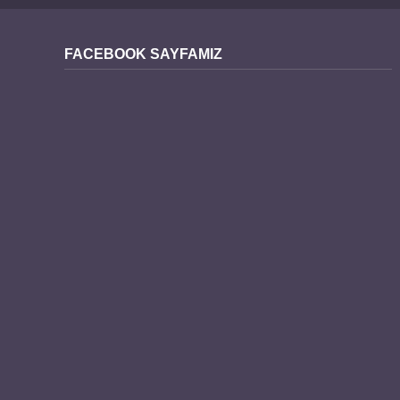
FACEBOOK SAYFAMIZ