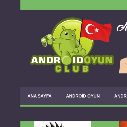
ANA SAYFA
ANDROID OYUN
ANDR