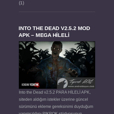
1
INTO THE DEAD V2.5.2 MOD
Dream Road Multiplayer v1.4.2 PARA HİLELİ
Felix the Reaper v1.25 FULL APK
APK – MEGA HİLELİ
APK
Into the Dead v2.5.2 PARA HİLELİ APK,
siteden aldığım istekler üzerine güncel
sürümünü ekleme gereksinimi duyduğum
yapımcılığını PIKPOK stüdyosunun