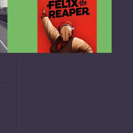
v1.4.2
Felix the Reaper v1.25 FULL APK