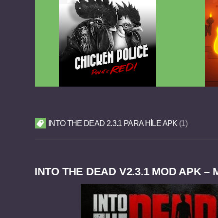
Chicken Police Paint it RED v1.0.8
Reigns
FULL APK
INTO THE DEAD 2.3.1 PARA HILE APK
1
INTO THE DEAD V2.3.1 MOD APK – 