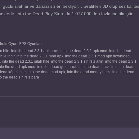
 güçlü silahlar ve dahası sizleri bekliyor… Grafikleri 3D olup ses kalites
lmektedir. Into the Dead Play Store’da 1.077.000’den fazla indirilmiştir.
roid Oyun
,
FPS Oyunları
n hile
,
into the dead 2.3.1 apk hack
,
into the dead 2.3.1 apk mod
,
into the dead
hile indir
,
into the dead 2.3.1 mod apk
,
into the dead 2.3.1 mod apk download
,
,
into the dead 2.3.1 silah hile
,
into the dead 2.3.1 sınırsız altın
,
into the dead 2.3.1
nto the dead apk mod
,
into the dead gold hack
,
into the dead hack
,
into the dead
 dead köpek hile
,
into the dead mod apk
,
into the dead money hack
,
into the dead
to the dead sınırsız para