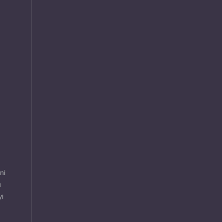
ni
ü
yi