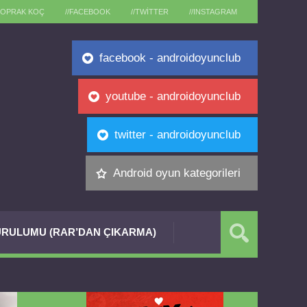
TOPRAK KOÇ
//FACEBOOK
//TWITTER
//INSTAGRAM
facebook - androidoyunclub
youtube - androidoyunclub
twitter - androidoyunclub
Android oyun kategorileri
RULUMU (RAR’DAN ÇIKARMA)