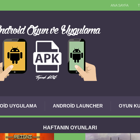
ANA SAYFA
OID UYGULAMA
ANDROID LAUNCHER
OYUN KU
HAFTANIN OYUNLARI