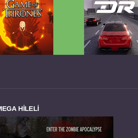
 Game of Thrones v2.0.81
Dream Road Multiplayer 
FULL APK
PARA HİLELİ APK
MEGA HİLELİ