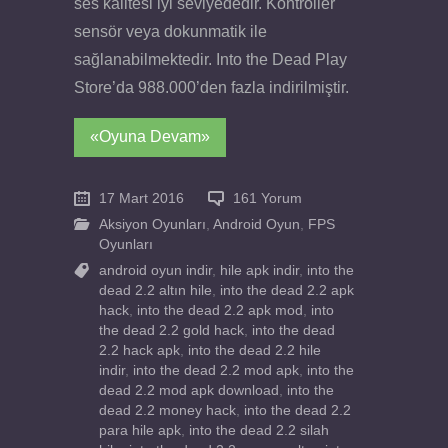
ses kalitesi iyi seviyededir. Kontroller
sensör veya dokunmatik ile
sağlanabilmektedir. Into the Dead Play
Store’da 988.000’den fazla indirilmiştir.
«Oyuna Devam»
17 Mart 2016
161 Yorum
Aksiyon Oyunları
,
Android Oyun
,
FPS
Oyunları
android oyun indir
,
hile apk indir
,
into the
dead 2.2 altın hile
,
into the dead 2.2 apk
hack
,
into the dead 2.2 apk mod
,
into
the dead 2.2 gold hack
,
into the dead
2.2 hack apk
,
into the dead 2.2 hile
indir
,
into the dead 2.2 mod apk
,
into the
dead 2.2 mod apk download
,
into the
dead 2.2 money hack
,
into the dead 2.2
para hile apk
,
into the dead 2.2 silah