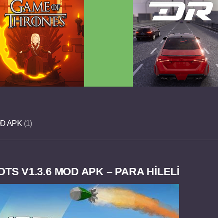
 Game of Thrones v2.0.81
Dream Road Multiplayer 
FULL APK
PARA HİLELİ APK
OD APK
1
 V1.3.6 MOD APK – PARA HİLELİ