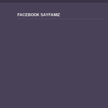
FACEBOOK SAYFAMIZ