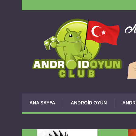
ANA SAYFA
ANDROID OYUN
ANDR