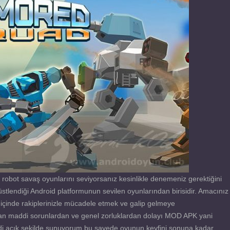
bot savaş oyunlarını seviyorsanız kesinlikle denemeniz gerektiğini
endiği Android platformunun sevilen oyunlarından birisidir. Amacınız
 içinde rakiplerinizle mücadele etmek ve galip gelmeye
an maddi sorunlardan ve genel zorluklardan dolayı MOD APK yani
kilidi açık şekilde sunuyorum bu sayede oyunun keyfini sonuna kadar