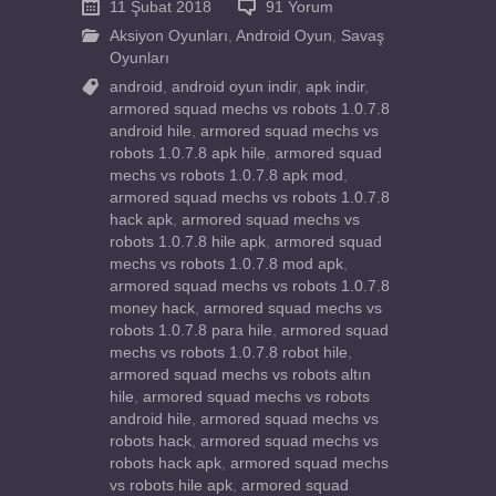
11 Şubat 2018
91 Yorum
Aksiyon Oyunları
,
Android Oyun
,
Savaş
Oyunları
android
,
android oyun indir
,
apk indir
,
armored squad mechs vs robots 1.0.7.8
android hile
,
armored squad mechs vs
robots 1.0.7.8 apk hile
,
armored squad
mechs vs robots 1.0.7.8 apk mod
,
armored squad mechs vs robots 1.0.7.8
hack apk
,
armored squad mechs vs
robots 1.0.7.8 hile apk
,
armored squad
mechs vs robots 1.0.7.8 mod apk
,
armored squad mechs vs robots 1.0.7.8
money hack
,
armored squad mechs vs
robots 1.0.7.8 para hile
,
armored squad
mechs vs robots 1.0.7.8 robot hile
,
armored squad mechs vs robots altın
hile
,
armored squad mechs vs robots
android hile
,
armored squad mechs vs
robots hack
,
armored squad mechs vs
robots hack apk
,
armored squad mechs
vs robots hile apk
,
armored squad