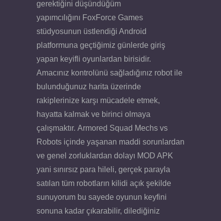
gerektiğini düşündüğüm
yapımcılığını FoxForce Games
stüdyosunun üstlendiği Android
platformuna geçtiğimiz günlerde giriş
yapan keyifli oyunlardan birisidir.
Amacınız kontrolünü sağladığınız robot ile
bulunduğunuz harita üzerinde
rakiplerinize karşı mücadele etmek,
hayatta kalmak ve birinci olmaya
çalışmaktır. Armored Squad Mechs vs
Robots içinde yaşanan maddi sorunlardan
ve genel zorluklardan dolayı MOD APK
yani sınırsız para hileli, gerçek parayla
satılan tüm robotların kilidi açık şekilde
sunuyorum bu sayede oyunun keyfini
sonuna kadar çıkarabilir, dilediğiniz