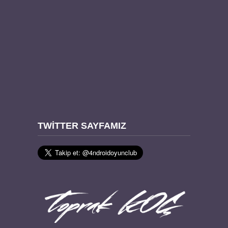
TWITTER SAYFAMIZ