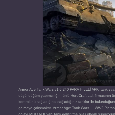
Armor Age Tank Wars v1.6.240 PARA HİLELİ APK, tank savaş v
düşündüğüm yapımcılığını ünlü HeroCraft Ltd. firmasının üs
kontrolünü sağladığınız sağladığınız tanklar ile bulunduğu
gelmeye çalışmaktır. Armor Age: Tank Wars — WW2 Platoon 
dolayı MOD APK yani tank geliştirme hileli olarak sunuyorum