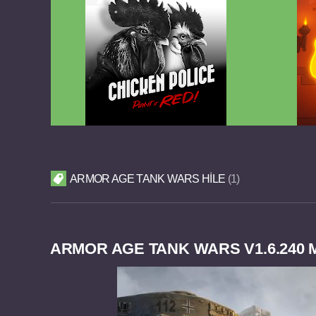
Chicken Police Paint it RED v1.0.8
Reigns
FULL APK
ARMOR AGE TANK WARS HILE
1
ARMOR AGE TANK WARS V1.6.240 M