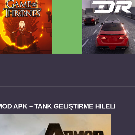
 Game of Thrones v2.0.81
Dream Road Multiplayer 
FULL APK
PARA HİLELİ APK
OD APK – TANK GELIŞTIRME HİLELİ