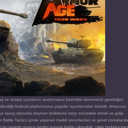
e strateji oyunlarını seviyorsanız kesinlikle denemeniz gerektiğini
tlendiği Android platformunun popüler oyunlarından birisidir. Amacınız
nuz savaş alanında düşman birliklerine karşı mücadele etmek ve galip
Battle Tactics içinde yaşanan maddi sorunlardan ve genel zorluklard
 bu sayede oyunun keyfini sonuna kadar çıkarabilir, rakip tanklara karş