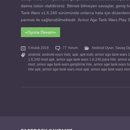
daima üstün olabilirsiniz. Bitmek bilmeyen savaşlar, geniş ha
Tank Wars v1.6.240 sürümünde onlarca hata için düzenleme yap
parmak ile sağlanabilmektedir. Armor Age Tank Wars Play Sto
«Oyuna Devam»
5 Aralık 2018
77 Yorum
Android Oyun
,
Savaş Oy
android
,
android oyun indir
,
apk
,
apk indir
,
armor age tank wars 1
1.6.240 mod apk
,
armor age tank wars 1.6.240 para hile
,
armor a
mod
,
armor age tank wars geliştirme hile
,
armor age tank wars h
hile apk
,
armor age tank wars mod apk
,
armor age tank wars mo