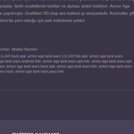
ritalar, farklı modellerde tanklar ve dahası sizleri bekliyor. Armor Age
ılmıştır. Grafikleri 3D olup ses kalitesi iyi seviyededir. Kontroller çif
re’da yeni olduğu için pek indirilmesi yoktur.
unları
,
Strateji Oyunları
.6.240 hack apk
,
armor age tank wars 1.6.240 hile apk
,
armor age tank wars
ge tank wars android hile
,
armor age tank wars apk hile
,
armor age tank wars apk
ack
,
armor age tank wars hack apk
,
armor age tank wars hile
,
armor age tank wars
ney hack
,
armor age tank wars para hile