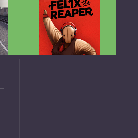
v1.4.2
Felix the Reaper v1.25 FULL APK