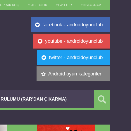
TOPRAK KOÇ
//FACEBOOK
//TWITTER
//INSTAGRAM
facebook - androidoyunclub
youtube - androidoyunclub
twitter - androidoyunclub
Android oyun kategorileri
RULUMU (RAR’DAN ÇIKARMA)