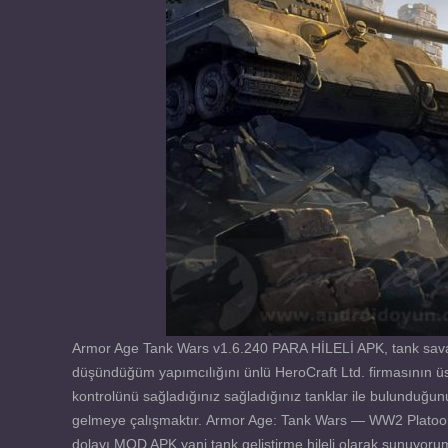
Armor Age Tank Wars v1.6.240 PARA HİLELİ APK, tank savaş v
düşündüğüm yapımcılığını ünlü HeroCraft Ltd. firmasının üs
kontrolünü sağladığınız sağladığınız tanklar ile bulunduğu
gelmeye çalışmaktır. Armor Age: Tank Wars — WW2 Platoon 
dolayı MOD APK yani tank geliştirme hileli olarak sunuyorum