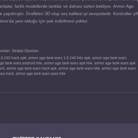
ritalar, farklı modellerde tanklar ve dahası sizleri bekliyor. Armor Age
ılmıştır. Grafikleri 3D olup ses kalitesi iyi seviyededir. Kontroller çif
re’da yeni olduğu için pek indirilmesi yoktur.
unları
,
Strateji Oyunları
.6.240 hack apk
,
armor age tank wars 1.6.240 hile apk
,
armor age tank wars
ge tank wars android hile
,
armor age tank wars apk hile
,
armor age tank wars apk
ack
,
armor age tank wars hack apk
,
armor age tank wars hile
,
armor age tank wars
ney hack
,
armor age tank wars para hile