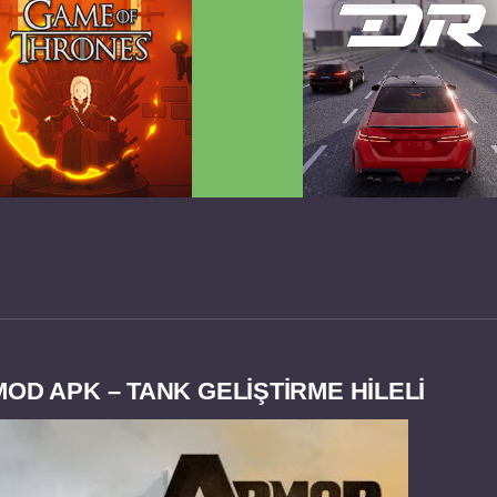
 Game of Thrones v2.0.81
Dream Road Multiplayer 
FULL APK
PARA HİLELİ APK
OD APK – TANK GELIŞTIRME HİLELİ