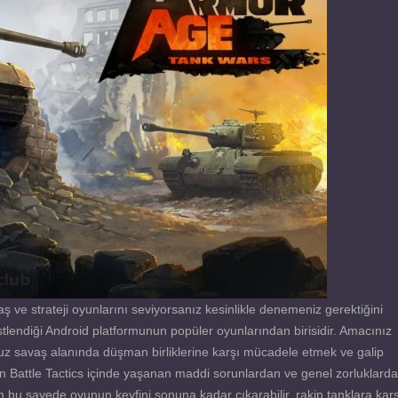
e strateji oyunlarını seviyorsanız kesinlikle denemeniz gerektiğini
tlendiği Android platformunun popüler oyunlarından birisidir. Amacınız
nuz savaş alanında düşman birliklerine karşı mücadele etmek ve galip
Battle Tactics içinde yaşanan maddi sorunlardan ve genel zorluklard
 bu sayede oyunun keyfini sonuna kadar çıkarabilir, rakip tanklara karş