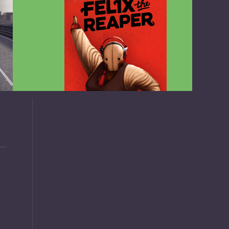
v1.4.2
Felix the Reaper v1.25 FULL APK