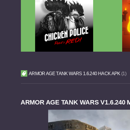
Chicken Police Paint it RED v1.0.8
Reigns
FULL APK
ARMOR AGE TANK WARS 1.6.240 HACK APK
1
ARMOR AGE TANK WARS V1.6.240 M