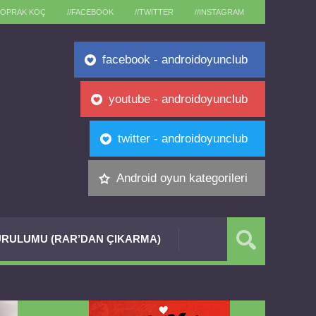
TOPRAK KOÇ
//FACEBOOK
//TWITTER
//INSTAGRAM
facebook - androidoyunclub
youtube - androidoyunclub
twitter - androidoyunclub
Android oyun kategorileri
RULUMU (RAR’DAN ÇIKARMA)