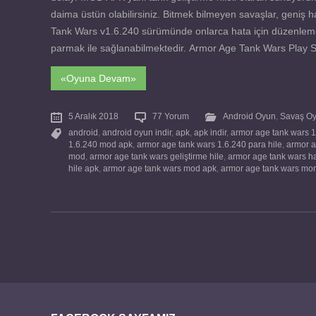
daima üstün olabilirsiniz. Bitmek bilmeyen savaşlar, geniş ha
Tank Wars v1.6.240 sürümünde onlarca hata için düzenleme yap
parmak ile sağlanabilmektedir. Armor Age Tank Wars Play Sto
«Oyuna Devam»
5 Aralık 2018
77 Yorum
Android Oyun
,
Savaş Oy
android
,
android oyun indir
,
apk
,
apk indir
,
armor age tank wars 1
1.6.240 mod apk
,
armor age tank wars 1.6.240 para hile
,
armor a
mod
,
armor age tank wars geliştirme hile
,
armor age tank wars h
hile apk
,
armor age tank wars mod apk
,
armor age tank wars mo