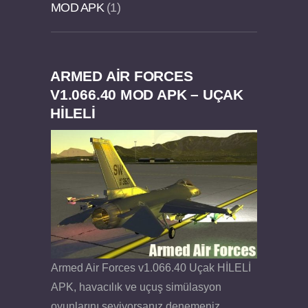
MOD APK
1
ARMED AIR FORCES
Dream Road Multiplayer v1.4.2 PARA HİLELİ
Felix the Reaper v1.25 FULL APK
V1.066.40 MOD APK – UÇAK
HİLELİ
APK
Armed Air Forces v1.066.40 Uçak HİLELİ
APK, havacılık ve uçuş simülasyon
oyunlarını seviyorsanız denemeniz