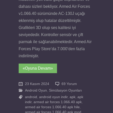
dahası sizleri bekliyor. Armed Air Forces
v1.066.40 sürümünde AC-130J uçağı
eklenmiş olup hatalar düzeltilmiştir.
Grafikleri 3D olup ses kalitesi iyi
seviyededir. Kontroller sensör ve çift
parmak ile sağlanabilmektedir. Armed Air
Forces Play Store’da 7.000’den fazla
indirilmiştir.
«Oyuna Devam»
23 Kasım 2024
69 Yorum
Android Oyun
,
Simülasyon Oyunları
android
,
android oyun indir
,
apk
,
apk
indir
,
armed air forces 1.066.40 apk
,
armed air forces 1.066.40 apk hile
,
armed air forces 1.066.40 apk mod
,