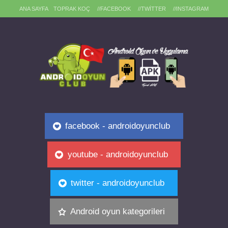
ANA SAYFA
TOPRAK KOÇ
//FACEBOOK
//TWITTER
//INSTAGRAM
facebook - androidoyunclub
youtube - androidoyunclub
twitter - androidoyunclub
Android oyun kategorileri