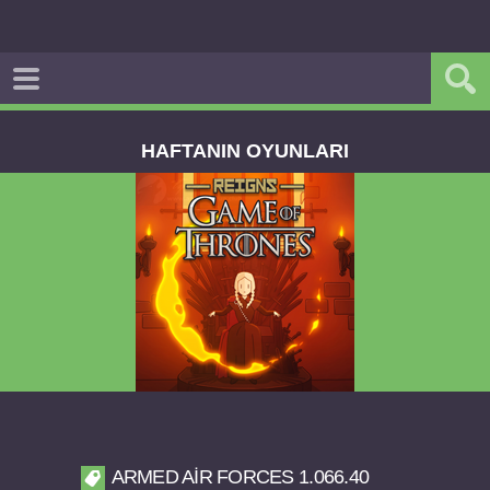
HAFTANIN OYUNLARI
Reigns Game of Thrones v2.0.81 FULL APK
ARMED AIR FORCES 1.066.40