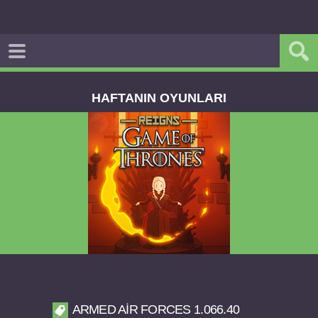
HAFTANIN OYUNLARI
Reigns Game of Thrones v2.0.81 FULL APK
ARMED AIR FORCES 1.066.40