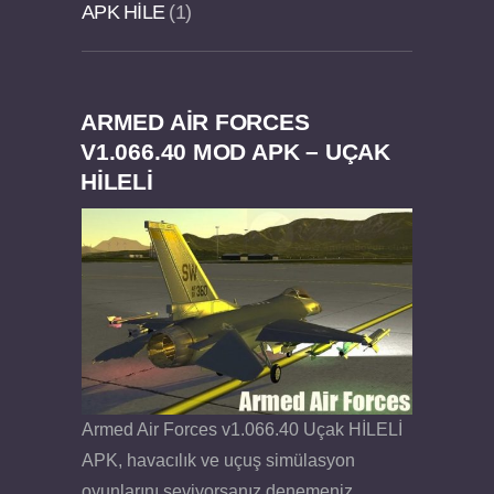
APK HILE
1
ARMED AIR FORCES
Dream Road Multiplayer v1.4.2 PARA HİLELİ
Felix the Reaper v1.25 FULL APK
V1.066.40 MOD APK – UÇAK
HİLELİ
APK
Armed Air Forces v1.066.40 Uçak HİLELİ
APK, havacılık ve uçuş simülasyon
oyunlarını seviyorsanız denemeniz