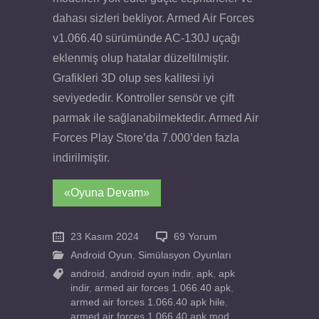
dahası sizleri bekliyor. Armed Air Forces
v1.066.40 sürümünde AC-130J uçağı
eklenmiş olup hatalar düzeltilmiştir.
Grafikleri 3D olup ses kalitesi iyi
seviyededir. Kontroller sensör ve çift
parmak ile sağlanabilmektedir. Armed Air
Forces Play Store’da 7.000’den fazla
indirilmiştir.
«Oyuna Devam»
23 Kasım 2024
69 Yorum
Android Oyun
,
Simülasyon Oyunları
android
,
android oyun indir
,
apk
,
apk
indir
,
armed air forces 1.066.40 apk
,
armed air forces 1.066.40 apk hile
,
armed air forces 1.066.40 apk mod
,