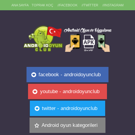
ANA SAYFA
TOPRAK KOÇ
//FACEBOOK
//TWITTER
//INSTAGRAM
facebook - androidoyunclub
youtube - androidoyunclub
twitter - androidoyunclub
Android oyun kategorileri