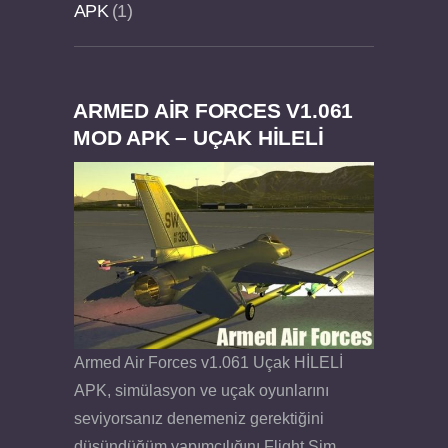
APK
1
ARMED AIR FORCES V1.061
Dream Road Multiplayer v1.4.2 PARA HİLELİ
Felix the Reaper v1.25 FULL APK
MOD APK – UÇAK HİLELİ
APK
Armed Air Forces v1.061 Uçak HİLELİ
APK, simülasyon ve uçak oyunlarını
seviyorsanız denemeniz gerektiğini
düşündüğüm yapımcılığını Flight Sim