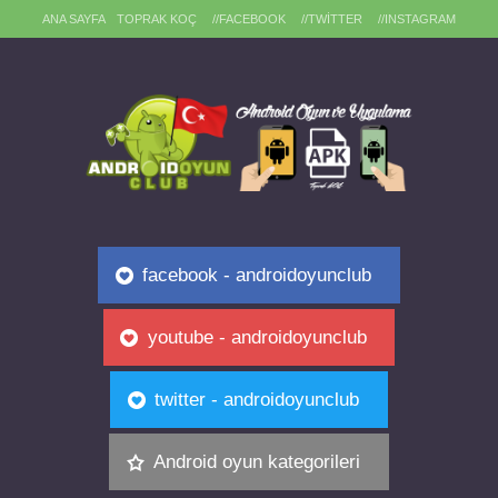
ANA SAYFA
TOPRAK KOÇ
//FACEBOOK
//TWITTER
//INSTAGRAM
facebook - androidoyunclub
youtube - androidoyunclub
twitter - androidoyunclub
Android oyun kategorileri