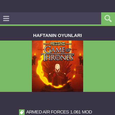
HAFTANIN OYUNLARI
Reigns Game of Thrones v2.0.81 FULL APK
ARMED AIR FORCES 1.061 MOD