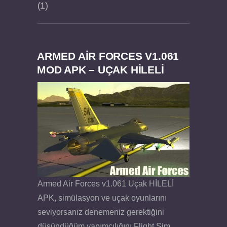
1
ARMED AIR FORCES V1.061
Dream Road Multiplayer v1.4.2 PARA HİLELİ
Felix the Reaper v1.25 FULL APK
MOD APK – UÇAK HİLELİ
APK
Armed Air Forces v1.061 Uçak HİLELİ
APK, simülasyon ve uçak oyunlarını
seviyorsanız denemeniz gerektiğini
düşündüğüm yapımcılığını Flight Sim