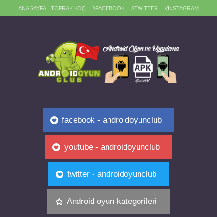
ANA SAYFA
TOPRAK KOÇ
//FACEBOOK
//TWITTER
//INSTAGRAM
facebook - androidoyunclub
youtube - androidoyunclub
twitter - androidoyunclub
Android oyun kategorileri