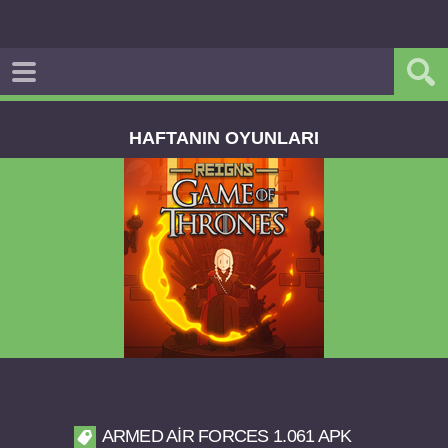
HAFTANIN OYUNLARI
Reigns Game of Thrones v2.0.81 FULL APK
ARMED AIR FORCES 1.061 APK