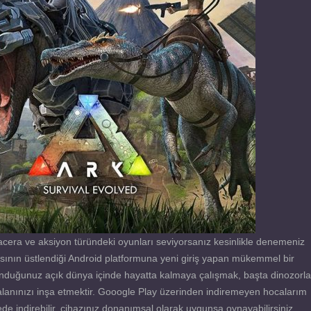
era ve aksiyon türündeki oyunları seviyorsanız kesinlikle denemeniz
sının üstlendiği Android platformuna yeni giriş yapan mükemmel bir
unduğunuz açık dünya içinde hayatta kalmaya çalışmak, başta dinozorla
anınızı inşa etmektir. Gooogle Play üzerinden indiremeyen hocalarım
ndirebilir, cihazınız donanımsal olarak uygunsa oynayabilirsiniz.