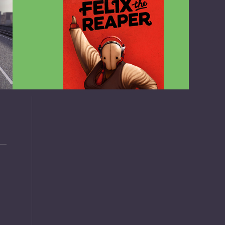
v1.4.2
Felix the Reaper v1.25 FULL APK