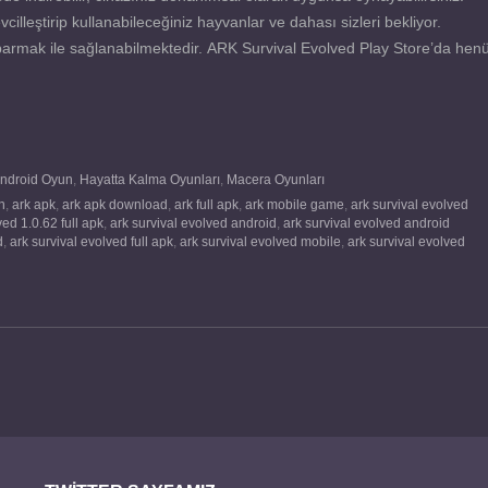
cilleştirip kullanabileceğiniz hayvanlar ve dahası sizleri bekliyor.
ift parmak ile sağlanabilmektedir. ARK Survival Evolved Play Store’da hen
ndroid Oyun
,
Hayatta Kalma Oyunları
,
Macera Oyunları
n
,
ark apk
,
ark apk download
,
ark full apk
,
ark mobile game
,
ark survival evolved
ved 1.0.62 full apk
,
ark survival evolved android
,
ark survival evolved android
d
,
ark survival evolved full apk
,
ark survival evolved mobile
,
ark survival evolved