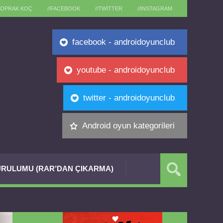
TOPRAK KOÇ
//FACEBOOK
//TWITTER
//INSTAGRAM
facebook - androidoyunclub
youtube - androidoyunclub
twitter - androidoyunclub
Android oyun kategorileri
RULUMU (RAR’DAN ÇIKARMA)