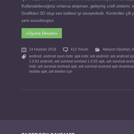
Kullanabileceğiniz onlarca ekipman, gelişmiş craft sistemi, ev
Grafikleri 3D olup ses kalitesi iyi seviyededir. Kontroller ç
yeni sunulmuştur.
«Oyuna Devam»
14 Haziran 2018
412 Yorum
Aksiyon Oyunları
,
A
android
,
android oyun indir
,
apk indir
,
ark android
,
ark android içi
1.0.62 android
,
ark survival evolved 1.0.62 apk
,
ark survival evol
indir
,
ark survival evolved apk
,
ark survival evolved apk downloa
mobile apk
,
ark telefon için