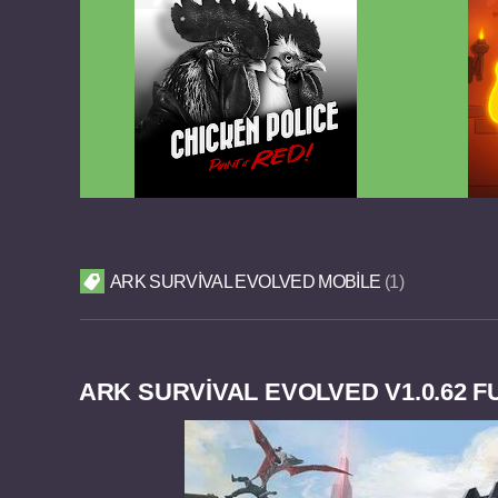
Chicken Police Paint it RED v1.0.8
Reigns
FULL APK
ARK SURVIVAL EVOLVED MOBILE
1
ARK SURVIVAL EVOLVED V1.0.62 F