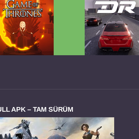
 Game of Thrones v2.0.81
Dream Road Multiplayer 
FULL APK
PARA HİLELİ APK
ULL APK – TAM SÜRÜM