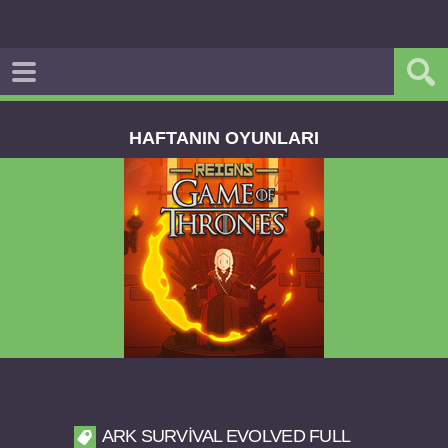
HAFTANIN OYUNLARI
Reigns Game of Thrones v2.0.81 FULL APK
ARK SURVIVAL EVOLVED FULL