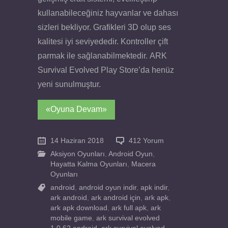
kullanabileceğiniz hayvanlar ve dahası
sizleri bekliyor. Grafikleri 3D olup ses
kalitesi iyi seviyededir. Kontroller çift
parmak ile sağlanabilmektedir. ARK
Survival Evolved Play Store’da henüz
yeni sunulmuştur.
«Oyuna Devam»
14 Haziran 2018
412 Yorum
Aksiyon Oyunları
,
Android Oyun
,
Hayatta Kalma Oyunları
,
Macera
Oyunları
android
,
android oyun indir
,
apk indir
,
ark android
,
ark android için
,
ark apk
,
ark apk download
,
ark full apk
,
ark
mobile game
,
ark survival evolved