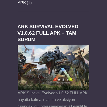
APK
1
ARK SURVIVAL EVOLVED
Dream Road Multiplayer v1.4.2 PARA HİLELİ
Felix the Reaper v1.25 FULL APK
V1.0.62 FULL APK – TAM
SÜRÜM
APK
ARK Survival Evolved v1.0.62 FULL APK,
hayatta kalma, macera ve aksiyon
türündeki oyunları seviyorsanız kesinlikle