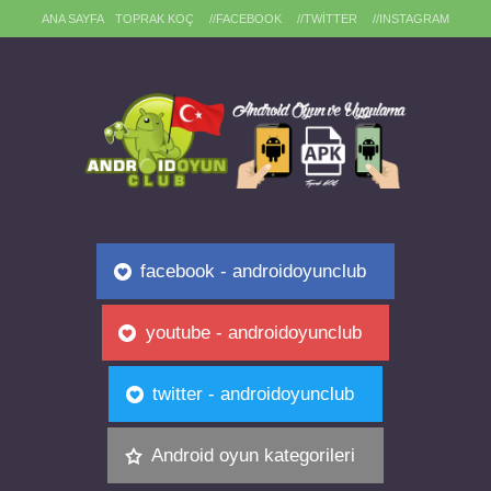
ANA SAYFA
TOPRAK KOÇ
//FACEBOOK
//TWITTER
//INSTAGRAM
facebook - androidoyunclub
youtube - androidoyunclub
twitter - androidoyunclub
Android oyun kategorileri