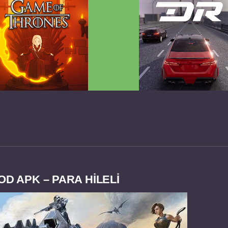
 Game of Thrones v2.0.81
Dream Road Multiplayer 
FULL APK
PARA HİLELİ APK
OD APK – PARA HİLELİ