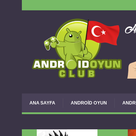
ANA SAYFA
ANDROID OYUN
ANDR