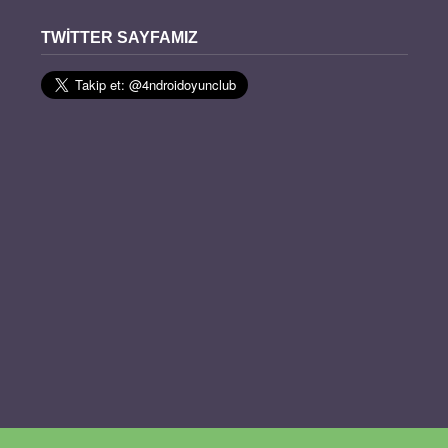
TWITTER SAYFAMIZ