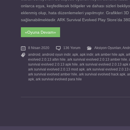
onlarca eşya, keşfedilecek bölgeler ve dahası sizleri bekli
eklenmiş olup, hata düzenlemeleri yapılmıştır. Grafikleri 3D o
sağlanabilmektedir. ARK Survival Evolved Play Store’da 380.0
«Oyuna Devam»
8 Nisan 2020
136 Yorum
Aksiyon Oyunları
,
Andr
android
,
android oyun indir
,
apk
,
apk indir
,
ark amber hile apk
,
ar
evolved 2.0.13 altın hile
,
ark survival evolved 2.0.13 amber hile
,
survival evolved 2.0.13 apk hile
,
ark survival evolved 2.0.13 apk
ark survival evolved 2.0.13 mod apk
,
ark survival evolved 2.0.1
ark survival evolved amber hile
,
ark survival evolved hack apk
,
a
apk
,
ark survival evolved para hile