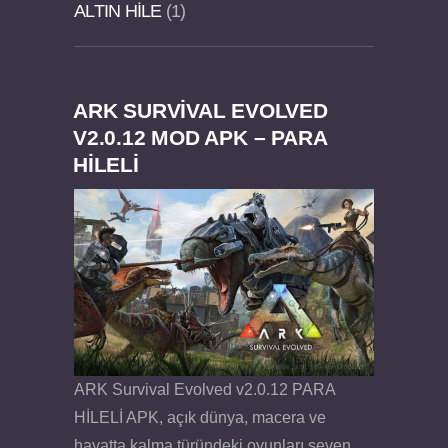
ALTIN HILE
1
ARK SURVIVAL EVOLVED
Dream Road Multiplayer v1.4.2 PARA HİLELİ
Felix the Reaper v1.25 FULL APK
V2.0.12 MOD APK – PARA
HİLELİ
APK
ARK Survival Evolved v2.0.12 PARA
HİLELİ APK, açık dünya, macera ve
hayatta kalma türündeki oyunları seven