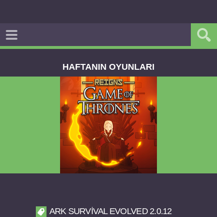
HAFTANIN OYUNLARI
Reigns Game of Thrones v2.0.81 FULL APK
ARK SURVIVAL EVOLVED 2.0.12