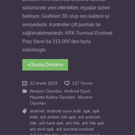
sürümünde yeni etkinlikler, eşyalar sizleri
bekliyor. Grafikleri 3D olup ses kalitesi iyi
seviyededir. Kontroller çift parmak ile
sağlanabilmektedir. ARK Survival Evolved
Play Store’da 315.000’den fazla
indirilmiştir.
«Oyuna Devam»
22 Aralık 2019
137 Yorum
Aksiyon Oyunları
,
Android Oyun
,
Hayatta Kalma Oyunları
,
Macera
Oyunları
android
,
android oyun indir
,
apk
,
apk
indir
,
ark amber hile apk
,
ark android
hile
,
ark hack apk
,
ark hile
,
ark hile apk
,
ark mod apk
,
ark survival evolved