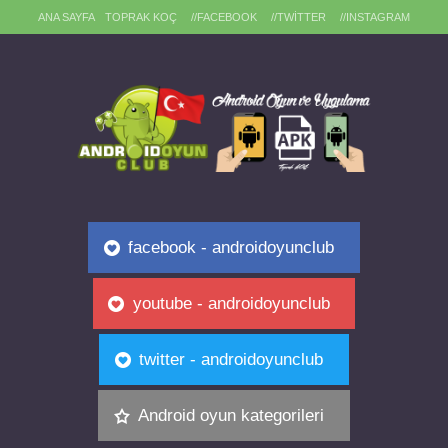
ANA SAYFA
TOPRAK KOÇ
//FACEBOOK
//TWITTER
//INSTAGRAM
facebook - androidoyunclub
youtube - androidoyunclub
twitter - androidoyunclub
Android oyun kategorileri