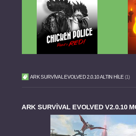
Chicken Police Paint it RED v1.0.8
Reigns
FULL APK
ARK SURVIVAL EVOLVED 2.0.10 ALTIN HILE
1
ARK SURVIVAL EVOLVED V2.0.10 M