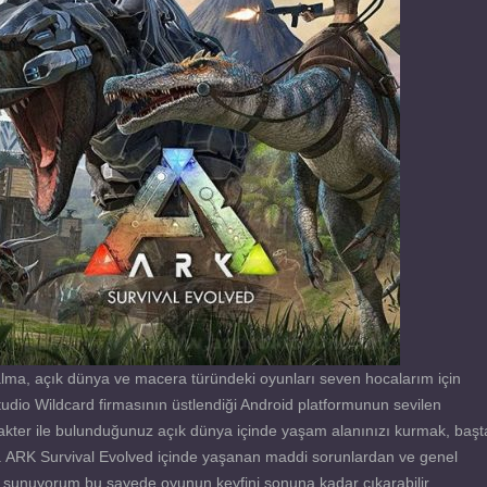
lma, açık dünya ve macera türündeki oyunları seven hocalarım için
io Wildcard firmasının üstlendiği Android platformunun sevilen
arakter ile bulunduğunuz açık dünya içinde yaşam alanınızı kurmak, başt
. ARK Survival Evolved içinde yaşanan maddi sorunlardan ve genel
ak sunuyorum bu sayede oyunun keyfini sonuna kadar çıkarabilir,