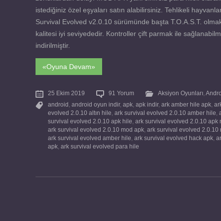
istediğiniz özel eşyaları satın alabilirsiniz. Tehlikeli hayvanl
Survival Evolved v2.0.10 sürümünde başta T.O.A.S.T. olmak ü
kalitesi iyi seviyededir. Kontroller çift parmak ile sağlanab
indirilmiştir.
«Oyuna Devam»
25 Ekim 2019
91 Yorum
Aksiyon Oyunları
,
Andr
android
,
android oyun indir
,
apk
,
apk indir
,
ark amber hile apk
,
ar
evolved 2.0.10 altın hile
,
ark survival evolved 2.0.10 amber hile
,
survival evolved 2.0.10 apk hile
,
ark survival evolved 2.0.10 apk
ark survival evolved 2.0.10 mod apk
,
ark survival evolved 2.0.1
ark survival evolved amber hile
,
ark survival evolved hack apk
,
a
apk
,
ark survival evolved para hile