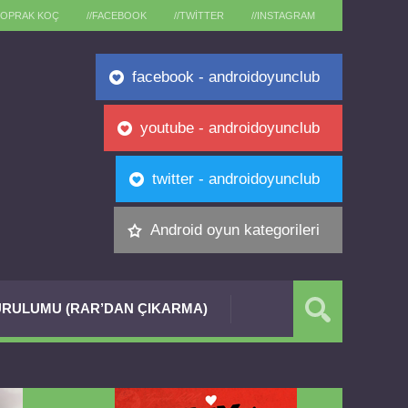
TOPRAK KOÇ
//FACEBOOK
//TWITTER
//INSTAGRAM
facebook - androidoyunclub
youtube - androidoyunclub
twitter - androidoyunclub
Android oyun kategorileri
RULUMU (RAR’DAN ÇIKARMA)