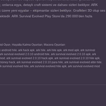
ar, onlarca eşya, detaylı craft sistemi ve dahası sizleri bekliyor. ARK
zere yeni eşyalar – ekipmanlar sizleri bekliyor. Grafikleri 3D olup ses
ilmektedir. ARK Survival Evolved Play Store’da 290.000’den fazla
oid Oyun
,
Hayatta Kalma Oyunları
,
Macera Oyunları
k android hile
,
ark hack apk
,
ark hile
,
ark hile apk
,
ark mod apk
,
ark survival
ark survival evolved 2.0.10 android hile
,
ark survival evolved 2.0.10 apk
,
ark
 mod
,
ark survival evolved 2.0.10 hack apk
,
ark survival evolved 2.0.10 hile apk
,
0 money hack
,
ark survival evolved 2.0.10 para hile
,
ark survival evolved altın hile
,
rk survival evolved hile
,
ark survival evolved hile apk
,
ark survival evolved mod