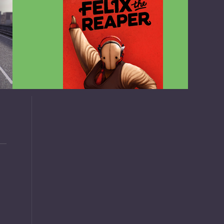
v1.4.2
Felix the Reaper v1.25 FULL APK