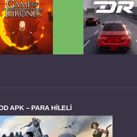
 Game of Thrones v2.0.81
Dream Road Multiplayer 
FULL APK
PARA HİLELİ APK
OD APK – PARA HİLELİ