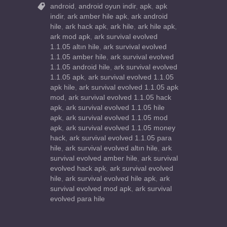
android
,
android oyun indir
,
apk
,
apk
indir
,
ark amber hile apk
,
ark android
hile
,
ark hack apk
,
ark hile
,
ark hile apk
,
ark mod apk
,
ark survival evolved
1.1.05 altın hile
,
ark survival evolved
1.1.05 amber hile
,
ark survival evolved
1.1.05 android hile
,
ark survival evolved
1.1.05 apk
,
ark survival evolved 1.1.05
apk hile
,
ark survival evolved 1.1.05 apk
mod
,
ark survival evolved 1.1.05 hack
apk
,
ark survival evolved 1.1.05 hile
apk
,
ark survival evolved 1.1.05 mod
apk
,
ark survival evolved 1.1.05 money
hack
,
ark survival evolved 1.1.05 para
hile
,
ark survival evolved altın hile
,
ark
survival evolved amber hile
,
ark survival
evolved hack apk
,
ark survival evolved
hile
,
ark survival evolved hile apk
,
ark
survival evolved mod apk
,
ark survival
evolved para hile