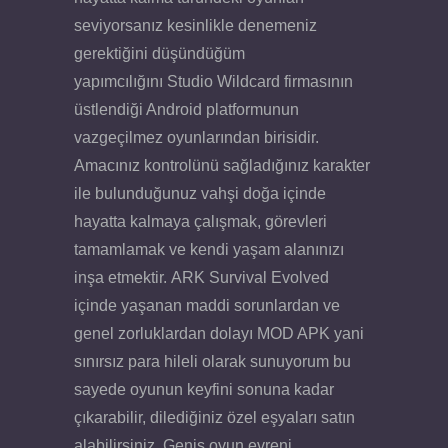
seviyorsanız kesinlikle denemeniz
gerektiğini düşündüğüm
yapımcılığını Studio Wildcard firmasının
üstlendiği Android platformunun
vazgeçilmez oyunlarından birisidir.
Amacınız kontrolünü sağladığınız karakter
ile bulunduğunuz vahşi doğa içinde
hayatta kalmaya çalışmak, görevleri
tamamlamak ve kendi yaşam alanınızı
inşa etmektir. ARK Survival Evolved
içinde yaşanan maddi sorunlardan ve
genel zorluklardan dolayı MOD APK yani
sınırsız para hileli olarak sunuyorum bu
sayede oyunun keyfini sonuna kadar
çıkarabilir, dilediğiniz özel eşyaları satın
alabilirsiniz. Geniş oyun evreni,